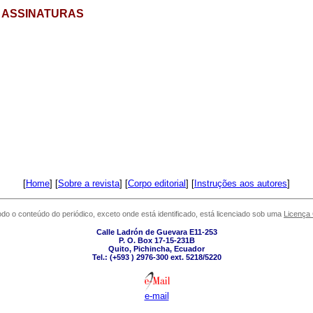
ASSINATURAS
[
Home
] [
Sobre a revista
] [
Corpo editorial
] [
Instruções aos autores
]
do o conteúdo do periódico, exceto onde está identificado, está licenciado sob uma
Licença
Calle Ladrón de Guevara E11-253
P. O. Box 17-15-231B
Quito, Pichincha, Ecuador
Tel.: (+593 ) 2976-300 ext. 5218/5220
e-mail