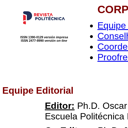
CORP
Equipe 
Conselh
ISSN 1390-0129
versión impresa
ISSN 2477-8990
versión on-line
Coorde
Proofr
Equipe Editorial
Editor:
Ph.D. Oscar
Escuela Politécnica