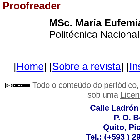
Proofreader
MSc. María Eufemi
Politécnica Naciona
[
Home
] [
Sobre a revista
] [
In
Todo o conteúdo do periódico, 
sob uma
Lice
Calle Ladrón
P. O. 
Quito, Pi
Tel.: (+593 ) 