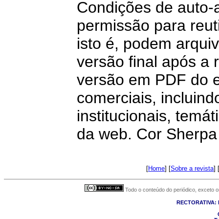
Condições de auto-a
permissão para reuti
isto é, podem arqui
versão final após a 
versão em PDF do ed
comerciais, incluind
institucionais, temá
da web. Cor Sherpa 
[
Home
] [
Sobre a revista
] 
Todo o conteúdo do periódico, exceto on
RECTORATIVA: R