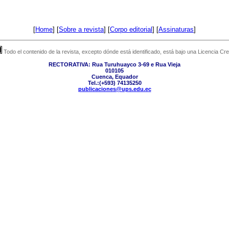
[
Home
] [
Sobre a revista
] [
Corpo editorial
] [
Assinaturas
]
Todo el contenido de la revista, excepto dónde está identificado, está bajo una Licencia 
RECTORATIVA: Rua Turuhuayco 3-69 e Rua Vieja
010105
Cuenca, Equador
Tel.:(+593) 74135250
publicaciones@ups.edu.ec