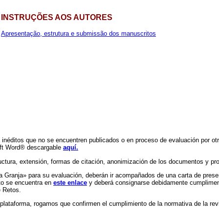
INSTRUÇÕES AOS AUTORES
Apresentação, estrutura e submissão dos manuscritos
e inéditos que no se encuentren publicados o en proceso de evaluación por otr
osoft Word® descargable
aquí.
uctura, extensión, formas de citación, anonimización de los documentos y p
a Granja» para su evaluación, deberán ir acompañados de una carta de pres
to se encuentra en
este enlace
y deberá consignarse debidamente cumpliment
 Retos.
la plataforma, rogamos que confirmen el cumplimiento de la normativa de la re