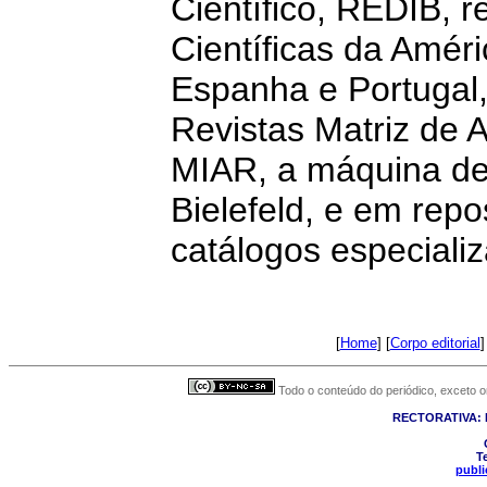
Científico, REDIB, r
Científicas da Améri
Espanha e Portugal
Revistas Matriz de 
MIAR, a máquina d
Bielefeld, e
em repos
catálogos especiali
[
Home
] [
Corpo editorial
]
Todo o conteúdo do periódico, exceto on
RECTORATIVA: R
Te
publ