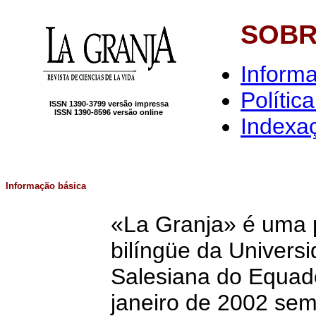
SOBR
Inform
Política
ISSN 1390-3799 versão impressa
ISSN 1390-8596 versão online
Indexa
Informação básica
«La Granja» é uma p
bilíngüe da Universi
Salesiana do Equad
janeiro de 2002 se