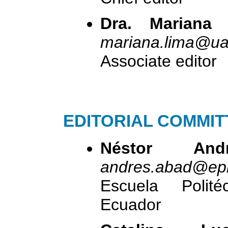
Dra. Mariana
mariana.lima@ua
Associate editor
EDITORIAL COMMIT
Néstor An
andres.abad@ep
Escuela Polité
Ecuador