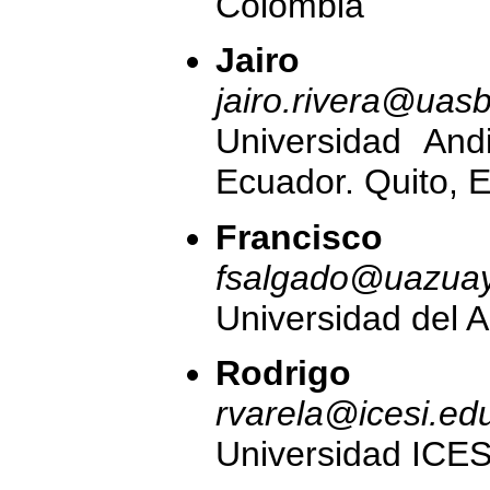
Colombia
Jairo Ri
jairo.rivera@uas
Universidad And
Ecuador. Quito, 
Francisco 
fsalgado@uazuay
Universidad del 
Rodrigo V
rvarela@icesi.ed
Universidad ICES