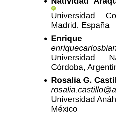
Natividad Araq
Universidad C
Madrid, España
Enrique B
enriquecarlosbi
Universidad 
Córdoba, Argenti
Rosalía G. Castil
rosalia.castillo
Universidad Aná
México