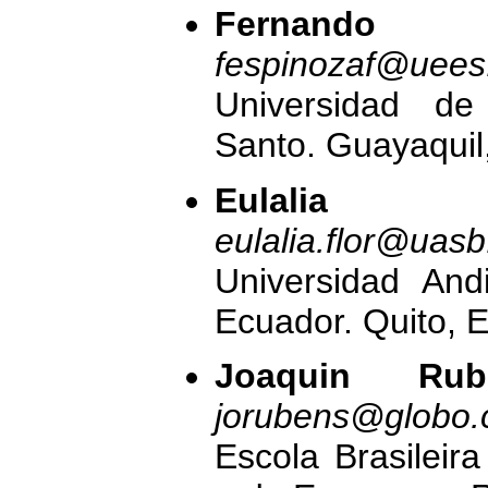
Fernan
fespinozaf@uees
Universidad de 
Santo. Guayaquil
Eulalia 
eulalia.flor@uas
Universidad And
Ecuador. Quito, 
Joaquin Rub
jorubens@globo
Escola Brasileir