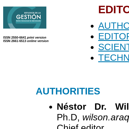
EDIT
AUTHO
EDITO
ISSN 2550-6641
print version
ISSN 2661-6513
online version
SCIEN
TECHN
AUTHORITIES
Néstor Dr. Wi
Ph.D,
wilson.ar
Chief editor