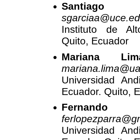
Santiago 
sgarciaa@uce.ed
Instituto de Al
Quito, Ecuador
Mariana Lim
mariana.lima@ua
Universidad And
Ecuador. Quito, 
Fernando 
ferlopezparra@g
Universidad And