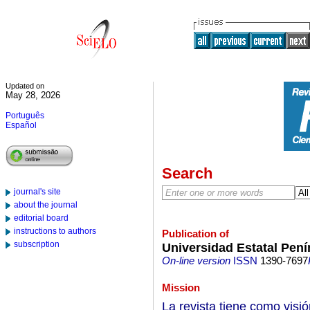
Updated on
May 28, 2026
Português
Español
Search
journal's site
about the journal
editorial board
instructions to authors
Publication of
subscription
Universidad Estatal Pení
On-line version
ISSN
1390-7697
Mission
La revista tiene como visión