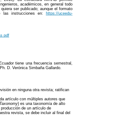
ingenieros, académicos, en general todo
e quiera ser publicado; aunque el formato
e las instrucciones en:
https://uceedu-
as.pdf
 Ecuador tiene una frecuencia semestral,
, Ph. D. Verónica Simbaña Gallardo.
isión en ninguna otra revista; ratifican
ada artículo con múltiples autores que
s Taxonomy
) es una taxonomía de alto
producción de un artículo de
stra revista, se debe incluir al final del