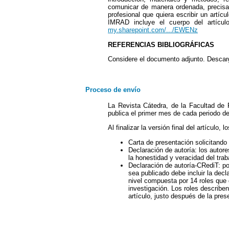
comunicar de manera ordenada, precisa 
profesional que quiera escribir un artíc
IMRAD incluye el cuerpo del artícul
my.sharepoint.com/.../EWENz
REFERENCIAS BIBLIOGRÁFICAS
Considere el documento adjunto. Desca
Proceso de envío
La Revista Cátedra, de la Facultad de F
publica el primer mes de cada periodo de
Al finalizar la versión final del artículo
Carta de presentación solicitando 
Declaración de autoría: los autore
la honestidad y veracidad del tra
Declaración de autoría-CRediT: po
sea publicado debe incluir la dec
nivel compuesta por 14 roles que
investigación. Los roles describen 
artículo, justo después de la prese