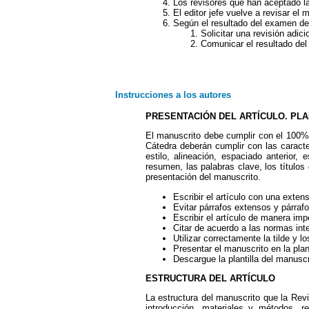
Los revisores que han aceptado la
El editor jefe vuelve a revisar el 
Según el resultado del examen del 
Solicitar una revisión adic
Comunicar el resultado del
Instrucciones a los autores
PRESENTACIÓN DEL ARTÍCULO. PLA
El manuscrito debe cumplir con el 100% 
Cátedra deberán cumplir con las caracterí
estilo, alineación, espaciado anterior, e
resumen, las palabras clave, los títulos
presentación del manuscrito.
Escribir el artículo con una exten
Evitar párrafos extensos y párraf
Escribir el artículo de manera imp
Citar de acuerdo a las normas int
Utilizar correctamente la tilde y l
Presentar el manuscrito en la plan
Descargue la plantilla del manusc
ESTRUCTURA DEL ARTÍCULO
La estructura del manuscrito que la Revi
introducción, materiales y métodos, r