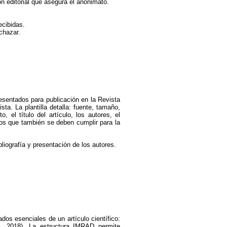
n editorial que asegura el anonimato.
ecibidas.
chazar.
esentados para publicación en la Revista
sta. La plantilla detalla: fuente, tamaño,
o, el título del artículo, los autores, el
ctos que también se deben cumplir para la
liografía y presentación de los autores.
dos esenciales de un artículo científico:
rs, 2018). La estructura IMRAD permite