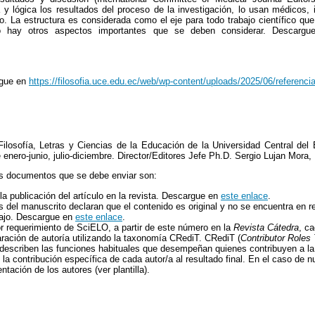
y lógica los resultados del proceso de la investigación, lo usan médicos, 
ulo. La estructura es considerada como el eje para todo trabajo científico qu
o hay otros aspectos importantes que se deben considerar. Descargu
rgue en
https://filosofia.uce.edu.ec/web/wp-content/uploads/2025/06/referenci
ilosofía, Letras y Ciencias de la Educación de la Universidad Central del
 enero-junio, julio-diciembre. Director/Editores Jefe Ph.D. Sergio Lujan Mora
, los documentos que se debe enviar son:
la publicación del artículo en la revista. Descargue en
este enlace
.
s del manuscrito declaran que el contenido es original y no se encuentra en rev
bajo. Descargue en
este enlace
.
r requerimiento de SciELO, a partir de este número en la
Revista Cátedra
, c
laración de autoría utilizando la taxonomía CRediT. CRediT (
Contributor Role
 describen las funciones habituales que desempeñan quienes contribuyen a la 
la contribución específica de cada autor/a al resultado final. En el caso de nue
ntación de los autores (ver plantilla).