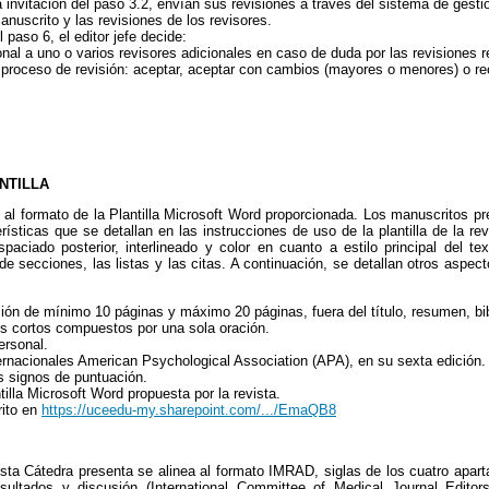
 invitación del paso 3.2, envían sus revisiones a través del sistema de gestió
manuscrito y las revisiones de los revisores.
paso 6, el editor jefe decide:
ional a uno o varios revisores adicionales en caso de duda por las revisiones r
 proceso de revisión: aceptar, aceptar con cambios (mayores o menores) o re
NTILLA
al formato de la Plantilla Microsoft Word proporcionada. Los manuscritos pr
sticas que se detallan en las instrucciones de uso de la plantilla de la revi
spaciado posterior, interlineado y color en cuanto a estilo principal del text
 de secciones, las listas y las citas. A continuación, se detallan otros aspe
sión de mínimo 10 páginas y máximo 20 páginas, fuera del título, resumen, bib
os cortos compuestos por una sola oración.
ersonal.
ernacionales American Psychological Association (APA), en su sexta edición.
os signos de puntuación.
tilla Microsoft Word propuesta por la revista.
rito en
https://uceedu-my.sharepoint.com/.../EmaQB8
sta Cátedra presenta se alinea al formato IMRAD, siglas de los cuatro aparta
esultados y discusión (International Committee of Medical Journal Edito