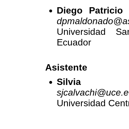
Diego Patrici
dpmaldonado@as
Universidad Sa
Ecuador
Asistente
Silvia Ca
sjcalvachi@uce.e
Universidad Cent