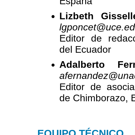
España
Lizbeth Gissel
lgponcet@uce.ed
Editor de redacc
del Ecuador
Adalberto Fer
afernandez@una
Editor de asocia
de Chimborazo, 
EQUIPO TÉCNICO