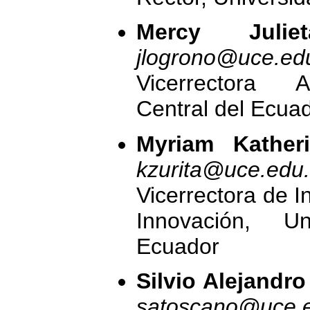
Mercy Julie
jlogrono@uce.ed
Vicerrectora A
Central del Ecua
Myriam Katheri
kzurita@uce.edu
Vicerrectora de I
Innovación, Un
Ecuador
Silvio Alejandr
satoscano@uce.