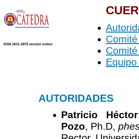
CUER
Autori
Comité 
ISSN 2631-2875
versión online
Comité 
Equipo
AUTORIDADES
Patricio Hécto
Pozo
, Ph.D,
phe
Rector, Universid