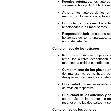
Fuentes originales:
los autores 
sistema antiplagio URKUND revisar
Autoría:
los autores de los artí
manuscrito. La revista acepta el o
Conflicto de intereses:
los auto
relacionadas a los manuscritos.
Responsabilidad:
los autores se 
horizontes del tema analizado, t
envío del artículo.
Compromisos de los revisores
Rol de los revisores:
el proceso 
tema; los autores desconocen su
mantener la calidad científica de l
Cumplimiento de los plazos pr
del manuscrito; se notificará p
designados guardarán la confidenc
Objetividad:
los revisores están 
de revisión respectiva.
Publicidad de los artículos y co
como máximo, los autores, a trav
reserva entre las dos partes, y s
Compromiso de los editores