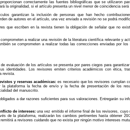
proporcionan correctamente las fuentes bibliográficas que se utilizaron par
á la originalidad, si el artículo presenta un nivel menor de coincidencia será
culos garantizan la inclusión de personas que han hecho contribuciones
rden de autores en el artículo, una vez enviado a revisión no se podrá modific
res que escriben en la revista tienen la obligación de señalar que no exis
comprometen a realizar una revisión de la literatura científica relevante y ac
ambién se comprometen a realizar todas las correcciones enviadas por los 
de evaluación de los artículos se presenta por pares ciegos para garantizar 
s identidades. Los revisores emiten criterios académicos con ética, tra
a revista.
evistos y reservas académicas:
es necesario que los revisores cumplan co
or la plataforma la fecha de envío y la fecha de presentación de los re
ialidad del manuscrito.
obligados a dar razones suficientes para sus valoraciones. Entregarán su info
nflicto de intereses:
una vez emitido el informe final de los revisores, cuy
és de la plataforma, realizarán los cambios pertinentes hasta obtener 20/
e remitirá a revisores cuidando que no exista por ningún motivo intereses mut