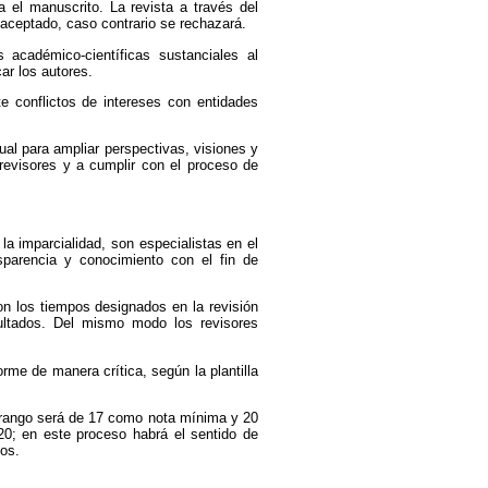
a el manuscrito. La revista a través del
 aceptado, caso contrario se rechazará.
 académico-científicas sustanciales al
ar los autores.
te conflictos de intereses con entidades
tual para ampliar perspectivas, visiones y
revisores y a cumplir con el proceso de
la imparcialidad, son especialistas en el
sparencia y conocimiento con el fin de
n los tiempos designados en la revisión
sultados. Del mismo modo los revisores
rme de manera crítica, según la plantilla
o rango será de 17 como nota mínima y 20
20; en este proceso habrá el sentido de
uos.