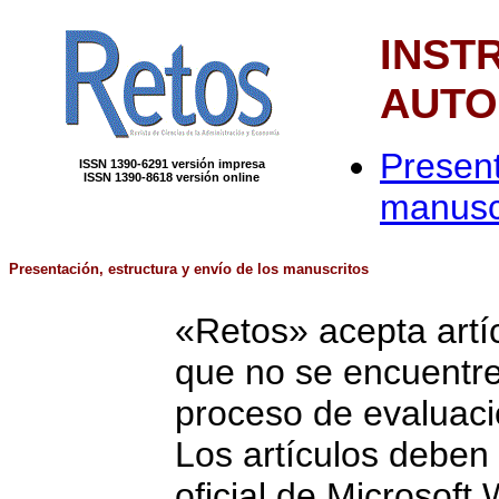
INST
AUTO
Present
ISSN 1390-6291 versión impresa
ISSN 1390-8618 versión online
manusc
Presentación, estructura y envío de los manuscritos
«Retos» acepta artíc
que no se encuentre
proceso de evaluació
Los artículos deben r
oficial de Microsof