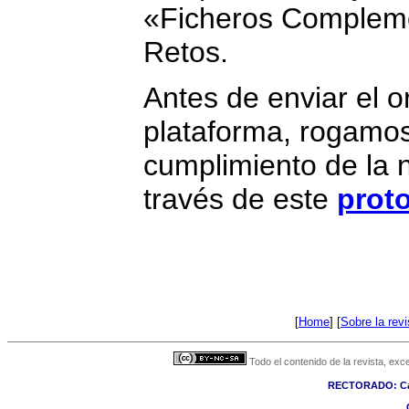
«Ficheros Compleme
Retos.
Antes de enviar el or
plataforma, rogamos
cumplimiento de la n
través de este
prot
[
Home
] [
Sobre la revi
Todo el contenido de la revista, ex
RECTORADO: Call