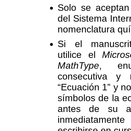
Solo se aceptan
del Sistema Inte
nomenclatura quí
Si el manuscri
utilice el
Micros
MathType
, en
consecutiva y 
“Ecuación 1” y no 
símbolos de la e
antes de su ap
inmediatamen
escribirse en curs