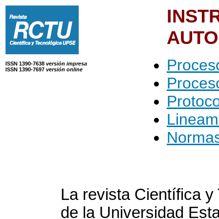
INS
AUTO
Proceso
ISSN 1390-7638
versión impresa
ISSN 1390-7697
versión online
Proceso
Protoco
Lineami
Normas 
La revista Científica
de la Universidad Est