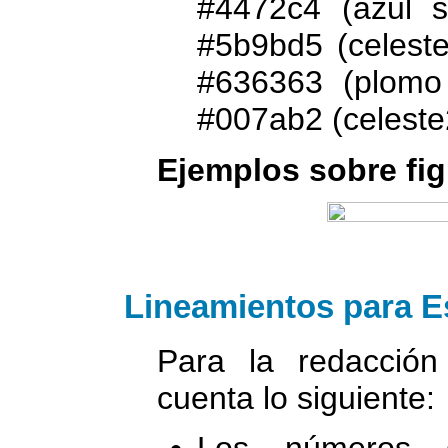
#4472c4 (azul s
#5b9bd5 (celeste
#636363 (plomo 
#007ab2 (celeste
Ejemplos sobre fig
Lineamientos para Es
Para la redacción
cuenta lo siguiente:
Los números d