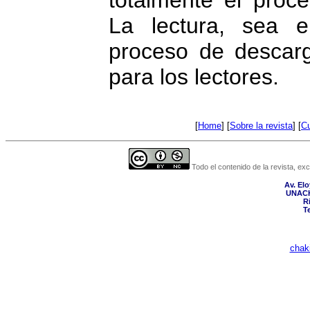
La lectura, sea 
proceso de descarg
para los lectores.
[
Home
] [
Sobre la revista
] [
Cu
Todo el contenido de la revista, ex
Av. Elo
UNACH
R
Te
chak