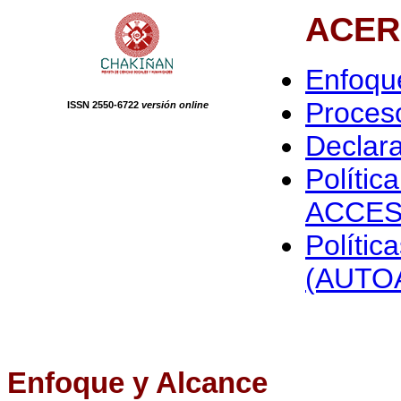
ACER
Enfoqu
Proceso
ISSN 2550-6722
versión online
Declara
Polític
ACCES
Polític
(AUTO
Enfoque y Alcance