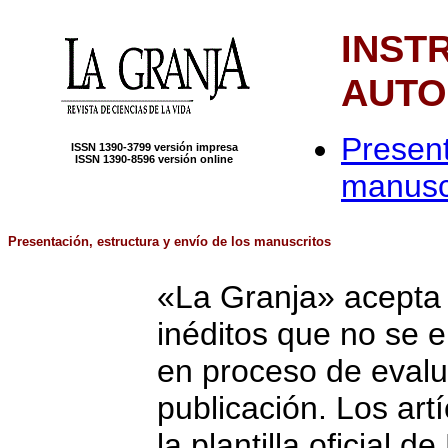
INST
AUTO
Present
ISSN 1390-3799 versión impresa
ISSN 1390-8596 versión online
manusc
Presentación, estructura y envío de los manuscritos
«La Granja» acepta a
inéditos que no se 
en proceso de evalu
publicación. Los art
la plantilla oficial 