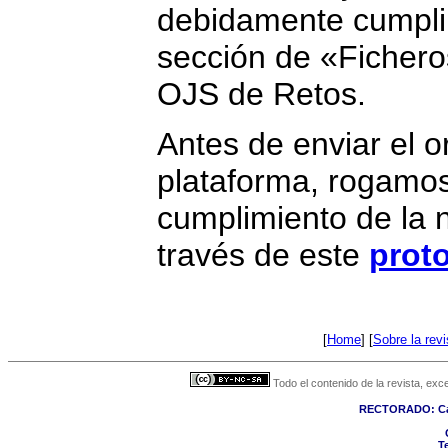
debidamente cumpli
sección de «Ficher
OJS de Retos.
Antes de enviar el or
plataforma, rogamos
cumplimiento de la n
través de este
prot
[
Home
] [
Sobre la revi
Todo el contenido de la revista, ex
RECTORADO: Call
Te