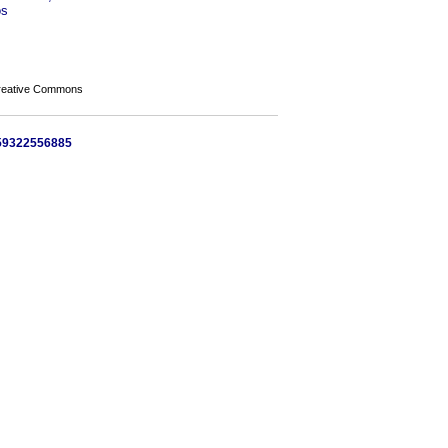
os
Creative Commons
, 59322556885