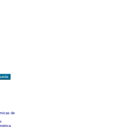
émicas de
e
América