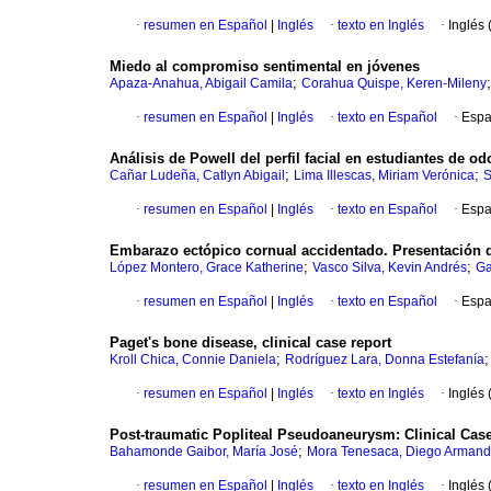
·
resumen en Español
|
Inglés
·
texto en Inglés
·
Inglés 
Miedo al compromiso sentimental en jóvenes
;
Apaza-Anahua, Abigail Camila
Corahua Quispe, Keren-Mileny
·
resumen en Español
|
Inglés
·
texto en Español
·
Espa
Análisis de Powell del perfil facial en estudiantes de o
;
;
Cañar Ludeña, Catlyn Abigail
Lima Illescas, Miriam Verónica
S
·
resumen en Español
|
Inglés
·
texto en Español
·
Espa
Embarazo ectópico cornual accidentado. Presentación 
;
;
López Montero, Grace Katherine
Vasco Silva, Kevin Andrés
Ga
·
resumen en Español
|
Inglés
·
texto en Español
·
Espa
Paget's bone disease, clinical case report
;
Kroll Chica, Connie Daniela
Rodríguez Lara, Donna Estefanía
·
resumen en Español
|
Inglés
·
texto en Inglés
·
Inglés 
Post-traumatic Popliteal Pseudoaneurysm: Clinical Cas
;
Bahamonde Gaibor, María José
Mora Tenesaca, Diego Arman
·
resumen en Español
|
Inglés
·
texto en Inglés
·
Inglés 