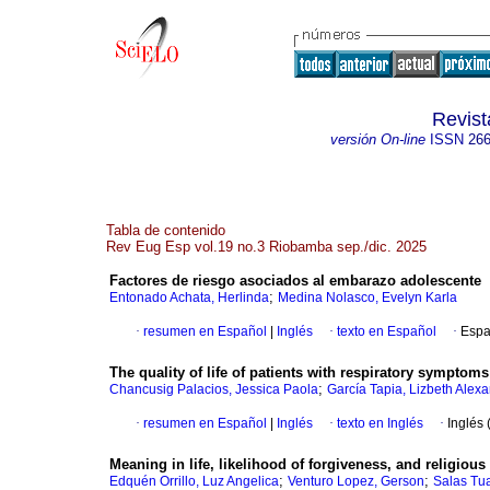
Revist
versión On-line
ISSN
266
Tabla de contenido
Rev Eug Esp vol.19 no.3 Riobamba sep./dic. 2025
Factores de riesgo asociados al embarazo adolescente
;
Entonado Achata, Herlinda
Medina Nolasco, Evelyn Karla
·
resumen en Español
|
Inglés
·
texto en Español
·
Espa
The quality of life of patients with respiratory symptoms
;
Chancusig Palacios, Jessica Paola
García Tapia, Lizbeth Alex
·
resumen en Español
|
Inglés
·
texto en Inglés
·
Inglés 
Meaning in life, likelihood of forgiveness, and religious 
;
;
Edquén Orrillo, Luz Angelica
Venturo Lopez, Gerson
Salas Tu