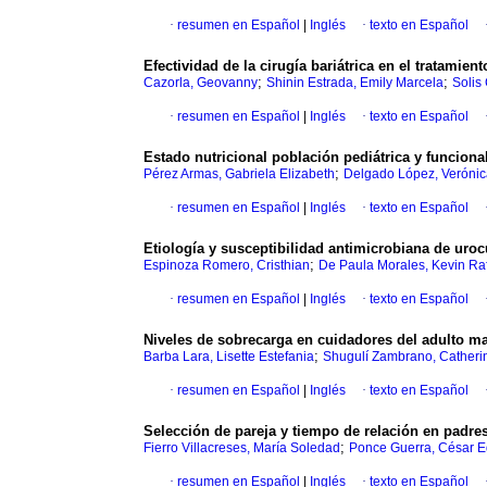
·
resumen en Español
|
Inglés
·
texto en Español
Efectividad de la cirugía bariátrica en el tratamien
;
;
Cazorla, Geovanny
Shinin Estrada, Emily Marcela
Solis
·
resumen en Español
|
Inglés
·
texto en Español
Estado nutricional población pediátrica y funciona
;
Pérez Armas, Gabriela Elizabeth
Delgado López, Verónic
·
resumen en Español
|
Inglés
·
texto en Español
Etiología y susceptibilidad antimicrobiana de uro
;
Espinoza Romero, Cristhian
De Paula Morales, Kevin Ra
·
resumen en Español
|
Inglés
·
texto en Español
Niveles de sobrecarga en cuidadores del adulto ma
;
Barba Lara, Lisette Estefania
Shugulí Zambrano, Catheri
·
resumen en Español
|
Inglés
·
texto en Español
Selección de pareja y tiempo de relación en padres
;
Fierro Villacreses, María Soledad
Ponce Guerra, César 
·
resumen en Español
|
Inglés
·
texto en Español