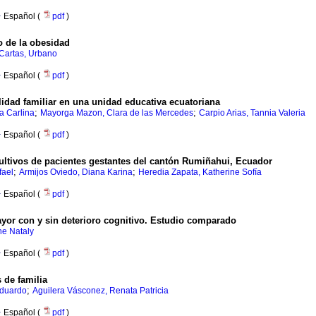
·
Español (
pdf
)
to de la obesidad
 Cartas, Urbano
·
Español (
pdf
)
lidad familiar en una unidad educativa ecuatoriana
;
;
a Carlina
Mayorga Mazon, Clara de las Mercedes
Carpio Arias, Tannia Valeria
·
Español (
pdf
)
cultivos de pacientes gestantes del cantón Rumiñahui, Ecuador
;
;
fael
Armijos Oviedo, Diana Karina
Heredia Zapata, Katherine Sofía
·
Español (
pdf
)
yor con y sin deterioro cognitivo. Estudio comparado
ne Nataly
·
Español (
pdf
)
 de familia
;
Eduardo
Aguilera Vásconez, Renata Patricia
·
Español (
pdf
)