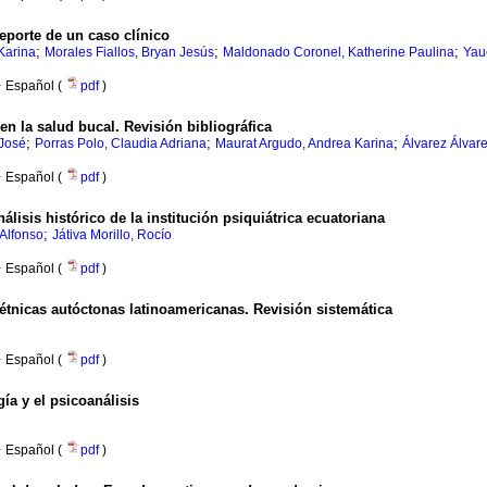
eporte de un caso clínico
;
;
;
Karina
Morales Fiallos, Bryan Jesús
Maldonado Coronel, Katherine Paulina
Yau
·
Español (
pdf
)
en la salud bucal. Revisión bibliográfica
;
;
;
 José
Porras Polo, Claudia Adriana
Maurat Argudo, Andrea Karina
Álvarez Álvare
·
Español (
pdf
)
lisis histórico de la institución psiquiátrica ecuatoriana
;
 Alfonso
Játiva Morillo, Rocío
·
Español (
pdf
)
étnicas autóctonas latinoamericanas. Revisión sistemática
·
Español (
pdf
)
ía y el psicoanálisis
·
Español (
pdf
)