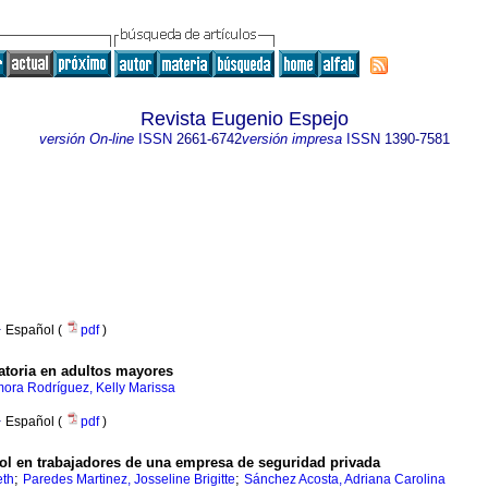
Revista Eugenio Espejo
versión On-line
ISSN
2661-6742
versión impresa
ISSN
1390-7581
·
Español (
pdf
)
atoria en adultos mayores
ora Rodríguez, Kelly Marissa
·
Español (
pdf
)
l en trabajadores de una empresa de seguridad privada
;
;
eth
Paredes Martinez, Josseline Brigitte
Sánchez Acosta, Adriana Carolina