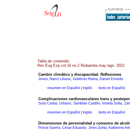
Tabla de contenido
Rev Eug Esp vol.16 no.2 Riobamba may./ago. 2022
Cambio climático y discapacidad. Reflexiones
;
Jones, Nanci Liliana
Gutiérrez Raina, Daniel Ernesto
·
resumen en Español
|
Inglés
·
texto en Español
Complicaciones cardiovasculares trans y postoper
;
;
Solis Cartas, Urbano
Santillán Castillo, Violeta Sofía
Zam
·
resumen en Español
|
Inglés
·
texto en Español
Dimensiones de personalidad y consumo de alcoho
;
Ponce Guerra, César Eduardo
Jines Zurita, Katherine Arl