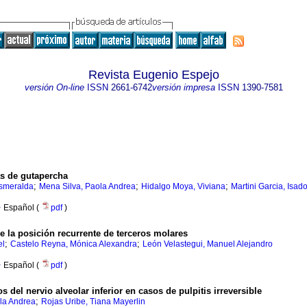
Revista Eugenio Espejo
versión On-line
ISSN
2661-6742
versión impresa
ISSN
1390-7581
as de gutapercha
;
;
;
Esmeralda
Mena Silva, Paola Andrea
Hidalgo Moya, Viviana
Martini Garcia, Isad
·
Español (
pdf
)
e la posición recurrente de terceros molares
;
;
el
Castelo Reyna, Mónica Alexandra
León Velastegui, Manuel Alejandro
·
Español (
pdf
)
del nervio alveolar inferior en casos de pulpitis irreversible
;
la Andrea
Rojas Uribe, Tiana Mayerlin