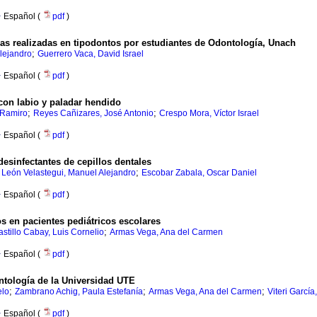
·
Español (
pdf
)
as realizadas en tipodontos por estudiantes de Odontología, Unach
;
lejandro
Guerrero Vaca, David Israel
·
Español (
pdf
)
 con labio y paladar hendido
;
;
 Ramiro
Reyes Cañizares, José Antonio
Crespo Mora, Víctor Israel
·
Español (
pdf
)
esinfectantes de cepillos dentales
;
;
León Velastegui, Manuel Alejandro
Escobar Zabala, Oscar Daniel
·
Español (
pdf
)
s en pacientes pediátricos escolares
;
stillo Cabay, Luis Cornelio
Armas Vega, Ana del Carmen
·
Español (
pdf
)
ntología de la Universidad UTE
;
;
;
elo
Zambrano Achig, Paula Estefanía
Armas Vega, Ana del Carmen
Viteri García
·
Español (
pdf
)