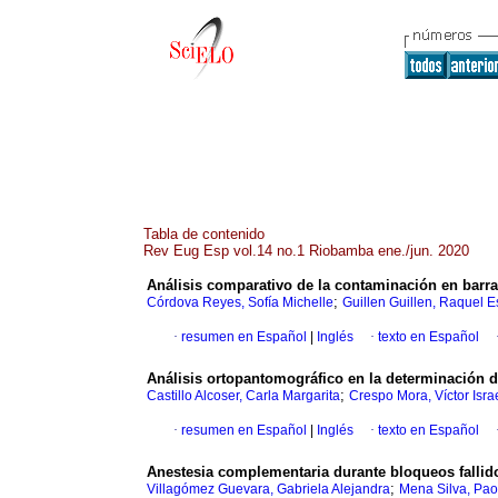
Tabla de contenido
Rev Eug Esp vol.14 no.1 Riobamba ene./jun. 2020
Análisis comparativo de la contaminación en barr
;
Córdova Reyes, Sofía Michelle
Guillen Guillen, Raquel 
·
resumen en Español
|
Inglés
·
texto en Español
Análisis ortopantomográfico en la determinación d
;
Castillo Alcoser, Carla Margarita
Crespo Mora, Víctor Isra
·
resumen en Español
|
Inglés
·
texto en Español
Anestesia complementaria durante bloqueos fallidos 
;
Villagómez Guevara, Gabriela Alejandra
Mena Silva, Pao