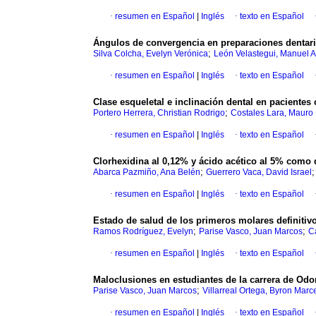
·
resumen en Español
|
Inglés
·
texto en Español
Ángulos de convergencia en preparaciones dentari
;
Silva Colcha, Evelyn Verónica
León Velastegui, Manuel A
·
resumen en Español
|
Inglés
·
texto en Español
Clase esqueletal e inclinación dental en pacientes
;
Portero Herrera, Christian Rodrigo
Costales Lara, Mauro
·
resumen en Español
|
Inglés
·
texto en Español
Clorhexidina al 0,12% y ácido acético al 5% como d
;
Abarca Pazmiño, Ana Belén
Guerrero Vaca, David Israel
·
resumen en Español
|
Inglés
·
texto en Español
Estado de salud de los primeros molares definitivo
;
;
Ramos Rodríguez, Evelyn
Parise Vasco, Juan Marcos
Ca
·
resumen en Español
|
Inglés
·
texto en Español
Maloclusiones en estudiantes de la carrera de Odo
;
Parise Vasco, Juan Marcos
Villarreal Ortega, Byron Marc
·
resumen en Español
|
Inglés
·
texto en Español