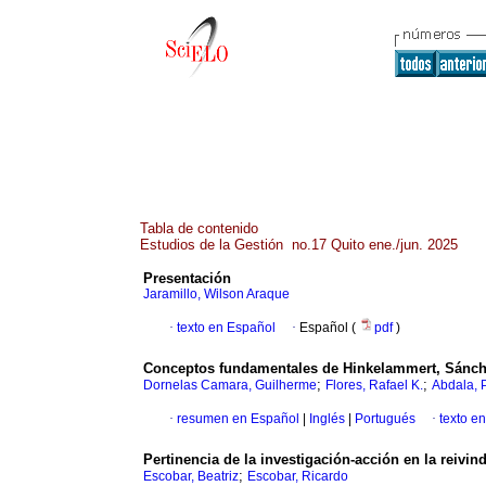
Tabla de contenido
Estudios de la Gestión no.17 Quito ene./jun. 2025
Presentación
Jaramillo, Wilson Araque
·
texto en Español
·
Español (
pdf
)
Conceptos fundamentales de Hinkelammert, Sánchez 
;
;
Dornelas Camara, Guilherme
Flores, Rafael K.
Abdala, P
·
resumen en Español
|
Inglés
|
Portugués
·
texto e
Pertinencia de la investigación-acción en la reivin
;
Escobar, Beatriz
Escobar, Ricardo