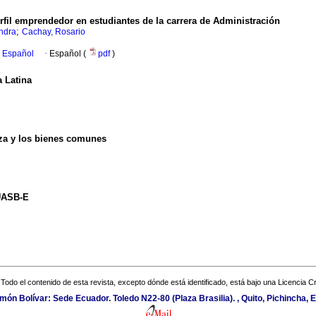
fil emprendedor en estudiantes de la carrera de Administración
;
ndra
Cachay, Rosario
n Español
·
Español (
pdf
)
a Latina
leza y los bienes comunes
 UASB-E
Todo el contenido de esta revista, excepto dónde está identificado, está bajo una
Licencia 
ón Bolívar: Sede Ecuador. Toledo N22-80 (Plaza Brasilia). , Quito, Pichincha,