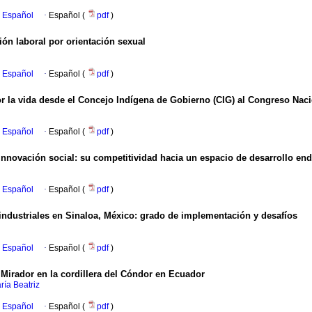
n Español
·
Español (
pdf
)
ción laboral por orientación sexual
n Español
·
Español (
pdf
)
or la vida desde el Concejo Indígena de Gobierno (CIG) al Congreso Naci
n Español
·
Español (
pdf
)
 innovación social: su competitividad hacia un espacio de desarrollo e
n Español
·
Español (
pdf
)
ndustriales en Sinaloa, México: grado de implementación y desafíos
n Español
·
Español (
pdf
)
Mirador en la cordillera del Cóndor en Ecuador
ría Beatriz
n Español
·
Español (
pdf
)