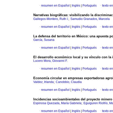
·
resumen en Español
|
Inglés
|
Portugués
·
texto e
Narrativas biográficas: visibilizando la discrimina
;
Gallegos-Montero, Ruth I.
Samudio Granados, Marcela
·
resumen en Español
|
Inglés
|
Portugués
·
texto e
La defensa del territorio en México: una apuesta p
García, Susana
·
resumen en Español
|
Inglés
|
Portugués
·
texto e
El desarrollo económico local y su vínculo con la
Lucero Mora, Giovanni F.
·
resumen en Español
|
Inglés
|
Portugués
·
texto e
Economía circular en empresas exportadoras agroi
;
Valdez, Irlanda
Canobbio, Claudia
·
resumen en Español
|
Inglés
|
Portugués
·
texto e
Incidencias socioambientales del proyecto minero 
;
Espinosa Quezada, María Gabriela
Eguiguren Riofrío, Ma
·
resumen en Español
|
Inglés
|
Portugués
·
texto e