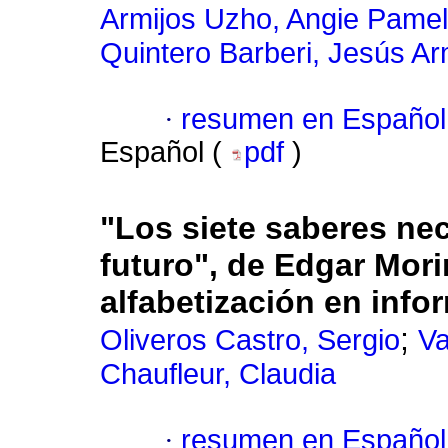
Armijos Uzho, Angie Pame
Quintero Barberi, Jesús A
·
resumen en Español
Español (
pdf
)
"
Los siete saberes nec
futuro", de Edgar Mori
alfabetización en info
;
Oliveros Castro, Sergio
Va
Chaufleur, Claudia
·
resumen en Español