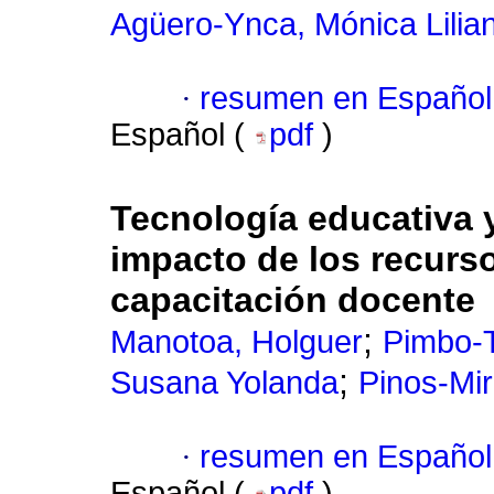
Agüero-Ynca, Mónica Lilia
·
resumen en Español
Español (
pdf
)
Tecnología educativa y
impacto de los recurs
capacitación docente
;
Manotoa, Holguer
Pimbo-T
;
Susana Yolanda
Pinos-Mi
·
resumen en Español
Español (
pdf
)