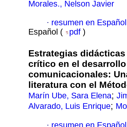
Morales., Nelson Javier
·
resumen en Español
Español (
pdf
)
Estrategias didáctica
crítico en el desarrol
comunicacionales: Una
literatura con el Mét
;
Marín Ube, Sara Elena
Ji
;
Alvarado, Luis Enrique
Mo
·
resumen en Español