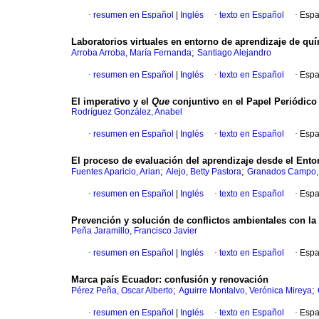
·
resumen en Español
|
Inglés
·
texto en Español
·
Espa
Laboratorios virtuales en entorno de aprendizaje de quí
;
Arroba Arroba, María Fernanda
Santiago Alejandro
·
resumen en Español
|
Inglés
·
texto en Español
·
Espa
El imperativo y el
Que
conjuntivo en el Papel Periódico 
Rodríguez González, Anabel
·
resumen en Español
|
Inglés
·
texto en Español
·
Espa
El proceso de evaluación del aprendizaje desde el Entorn
;
;
Fuentes Aparicio, Arian
Alejo, Betty Pastora
Granados Campo, 
·
resumen en Español
|
Inglés
·
texto en Español
·
Espa
Prevención y solución de conflictos ambientales con l
Peña Jaramillo, Francisco Javier
·
resumen en Español
|
Inglés
·
texto en Español
·
Espa
Marca país Ecuador: confusión y renovación
;
;
Pérez Peña, Oscar Alberto
Aguirre Montalvo, Verónica Mireya
·
resumen en Español
|
Inglés
·
texto en Español
·
Espa