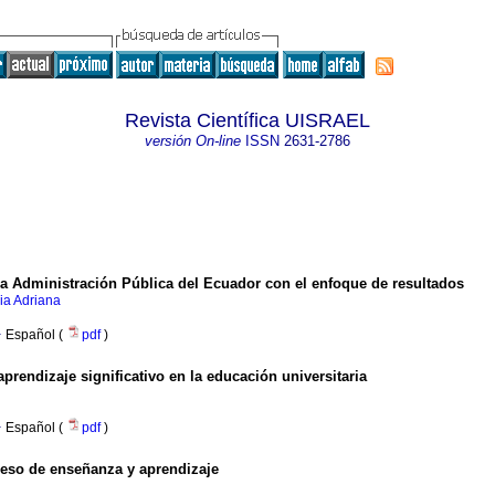
Revista Científica UISRAEL
versión On-line
ISSN
2631-2786
 la Administración Pública del Ecuador con el enfoque de resultados
ia Adriana
·
Español (
pdf
)
rendizaje significativo en la educación universitaria
·
Español (
pdf
)
ceso de enseñanza y aprendizaje