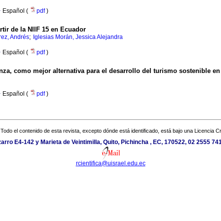
·
Español (
pdf
)
tir de la NIIF 15 en Ecuador
;
ez, Andrés
Iglesias Morán, Jessica Alejandra
·
Español (
pdf
)
za, como mejor alternativa para el desarrollo del turismo sostenible en
·
Español (
pdf
)
Todo el contenido de esta revista, excepto dónde está identificado, está bajo una
Licencia 
arro E4-142 y Marieta de Veintimilla, Quito, Pichincha , EC, 170522, 02 2555 741
rcientifica@uisrael.edu.ec