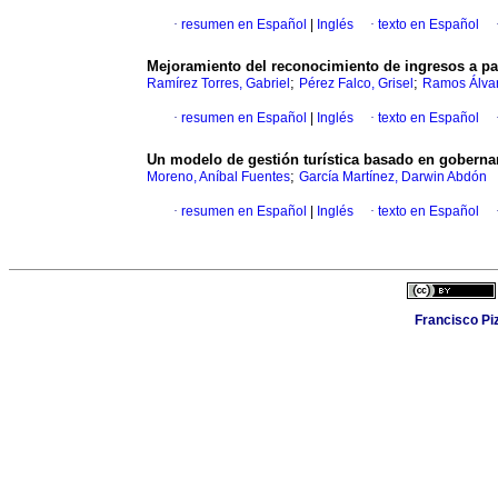
·
resumen en Español
|
Inglés
·
texto en Español
Mejoramiento del reconocimiento de ingresos a par
;
;
Ramírez Torres, Gabriel
Pérez Falco, Grisel
Ramos Álvar
·
resumen en Español
|
Inglés
·
texto en Español
Un modelo de gestión turística basado en gobernan
;
Moreno, Aníbal Fuentes
García Martínez, Darwin Abdón
·
resumen en Español
|
Inglés
·
texto en Español
Francisco Piz