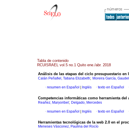
Tabla de contenido
RCUISRAEL vol.5 no.1 Quito ene./abr. 2018
Análisis de las etapas del ciclo presupuestario en
;
Calán Peñafiel, Tatiana Elizabeth
Moreira García, Gaudel
·
resumen en Español
|
Inglés
·
texto en Español
Competencias informáticas como herramienta del ap
;
Reañez, Maryoribel
Delgado, Mercedes
·
resumen en Español
|
Inglés
·
texto en Español
Herramientas tecnológicas de la web 2.0 en el pro
Meneses Vásconez, Paulina del Rocío