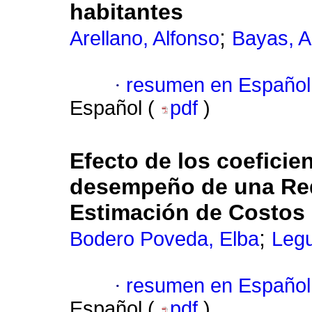
habitantes
;
Arellano, Alfonso
Bayas, 
·
resumen en Español
Español (
pdf
)
Efecto de los coeficie
desempeño de una Red N
Estimación de Costos
;
Bodero Poveda, Elba
Legu
·
resumen en Español
Español (
pdf
)