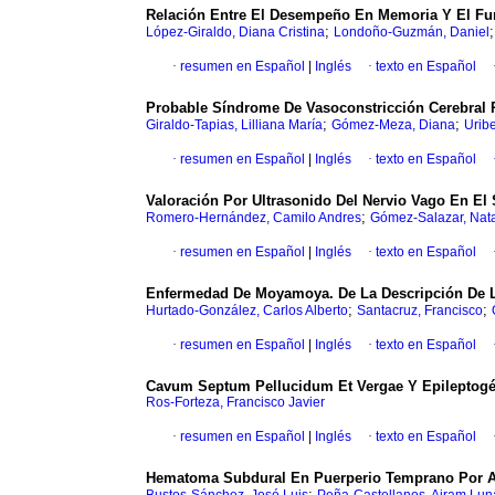
Relación Entre El Desempeño En Memoria Y El Fun
;
López-Giraldo, Diana Cristina
Londoño-Guzmán, Daniel
·
resumen en Español
|
Inglés
·
texto en Español
Probable Síndrome De Vasoconstricción Cerebral
;
;
Giraldo-Tapias, Lilliana María
Gómez-Meza, Diana
Uribe
·
resumen en Español
|
Inglés
·
texto en Español
Valoración Por Ultrasonido Del Nervio Vago En El 
;
Romero-Hernández, Camilo Andres
Gómez-Salazar, Nata
·
resumen en Español
|
Inglés
·
texto en Español
Enfermedad De Moyamoya. De La Descripción De Lo
;
;
Hurtado-González, Carlos Alberto
Santacruz, Francisco
·
resumen en Español
|
Inglés
·
texto en Español
Cavum Septum Pellucidum Et Vergae Y Epileptogé
Ros-Forteza, Francisco Javier
·
resumen en Español
|
Inglés
·
texto en Español
Hematoma Subdural En Puerperio Temprano Por A
;