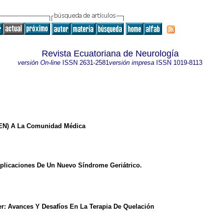
Revista Ecuatoriana de Neurología
versión On-line
ISSN
2631-2581
versión impresa
ISSN
1019-8113
SEN) A La Comunidad Médica
mplicaciones De Un Nuevo Síndrome Geriátrico.
r: Avances Y Desafíos En La Terapia De Quelación