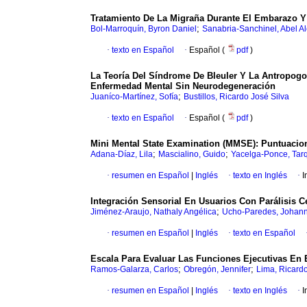
Tratamiento De La Migraña Durante El Embarazo Y
;
Bol-Marroquín, Byron Daniel
Sanabria-Sanchinel, Abel A
·
texto en Español
·
Español (
pdf
)
La Teoría Del Síndrome De Bleuler Y La Antropogo
Enfermedad Mental Sin Neurodegeneración
;
Juaníco-Martínez, Sofía
Bustillos, Ricardo José Silva
·
texto en Español
·
Español (
pdf
)
Mini Mental State Examination (MMSE): Puntuacion
;
;
Adana-Díaz, Lila
Mascialino, Guido
Yacelga-Ponce, Tar
·
resumen en Español
|
Inglés
·
texto en Inglés
·
I
Integración Sensorial En Usuarios Con Parálisis C
;
Jiménez-Araujo, Nathaly Angélica
Ucho-Paredes, Johanna
·
resumen en Español
|
Inglés
·
texto en Español
Escala Para Evaluar Las Funciones Ejecutivas En 
;
;
Ramos-Galarza, Carlos
Obregón, Jennifer
Lima, Ricard
·
resumen en Español
|
Inglés
·
texto en Inglés
·
I