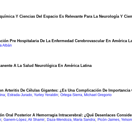
oquímica Y Ciencias Del Espacio Es Relevante Para La Neurología Y Cie
ción Pre Hospitalaria De La Enfermedad Cerebrovascular En América La
a Albán
nente A La Salud Neurológica En América Latina
n Arteritis De Células Gigantes: ¿Es Una Complicación De Importancia 
;
;
ina
Estrada-Jurado, Yurley Yeraldin
Ortega-Sierra, Michael Gregorio
ón Oral Posterior A Hemorragia Intracerebral: ¿Qué Desenlaces Conside
;
;
;
n
Ganem-López, Ali Shamir
Daza-Mendoza, María Sandra
Picón-Jaimes, Yelson