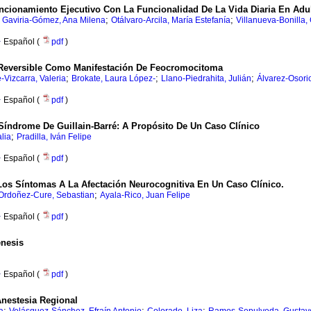
cionamiento Ejecutivo Con La Funcionalidad De La Vida Diaria En Adul
;
;
;
Gaviria-Gómez, Ana Milena
Otálvaro-Arcila, María Estefanía
Villanueva-Bonilla, 
·
Español (
pdf
)
 Reversible Como Manifestación De Feocromocitoma
;
;
;
-Vizcarra, Valeria
Brokate, Laura López-
Llano-Piedrahita, Julián
Álvarez-Osorio
·
Español (
pdf
)
Síndrome De Guillain-Barré: A Propósito De Un Caso Clínico
;
lia
Pradilla, Iván Felipe
·
Español (
pdf
)
s Síntomas A La Afectación Neurocognitiva En Un Caso Clínico.
;
Ordoñez-Cure, Sebastian
Ayala-Rico, Juan Felipe
·
Español (
pdf
)
nesis
·
Español (
pdf
)
nestesia Regional
;
;
;