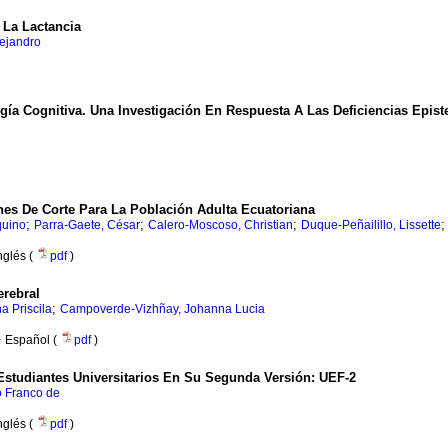
 La Lactancia
lejandro
gía Cognitiva. Una Investigación En Respuesta A Las Deficiencias Epis
es De Corte Para La Población Adulta Ecuatoriana
;
;
;
quino
Parra-Gaete, César
Calero-Moscoso, Christian
Duque-Peñailillo, Lissette
nglés (
pdf
)
erebral
;
 Priscila
Campoverde-Vizhñay, Johanna Lucia
·
Español (
pdf
)
Estudiantes Universitarios En Su Segunda Versión: UEF-2
o Franco de
nglés (
pdf
)