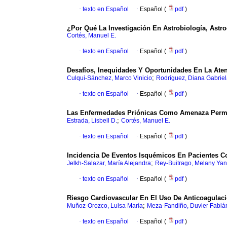
·
texto en Español
·
Español (
pdf
)
¿Por Qué La Investigación En Astrobiología, Astr
Cortés, Manuel E.
·
texto en Español
·
Español (
pdf
)
Desafíos, Inequidades Y Oportunidades En La Aten
;
Culqui-Sánchez, Marco Vinicio
Rodríguez, Diana Gabriel
·
texto en Español
·
Español (
pdf
)
Las Enfermedades Priónicas Como Amenaza Perma
;
Estrada, Lisbell D.
Cortés, Manuel E.
·
texto en Español
·
Español (
pdf
)
Incidencia De Eventos Isquémicos En Pacientes Co
;
Jelkh-Salazar, María Alejandra
Rey-Buitrago, Melany Yan
·
texto en Español
·
Español (
pdf
)
Riesgo Cardiovascular En El Uso De Anticoagulaci
;
Muñoz-Orozco, Luisa María
Meza-Fandiño, Duvier Fabiá
·
texto en Español
·
Español (
pdf
)