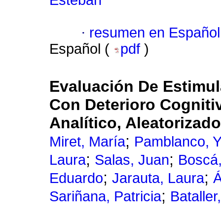
Esteban
·
resumen en Español
Español (
pdf
)
Evaluación De Estimul
Con Deterioro Cogniti
Analítico, Aleatorizad
;
Miret, María
Pamblanco, Y
;
;
Laura
Salas, Juan
Boscá,
;
;
Eduardo
Jarauta, Laura
Á
;
Sariñana, Patricia
Bataller