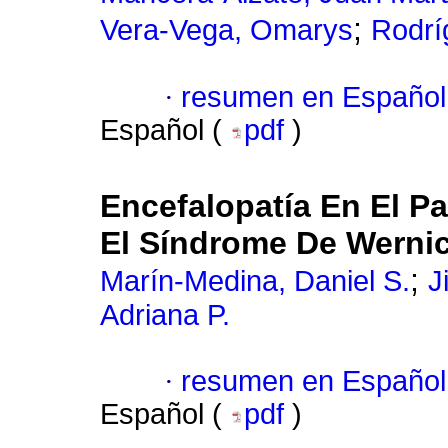
;
Vera-Vega, Omarys
Rodrí
·
resumen en Español
Español (
pdf
)
Encefalopatía En El Pa
El Síndrome De Werni
;
Marín-Medina, Daniel S.
J
Adriana P.
·
resumen en Español
Español (
pdf
)