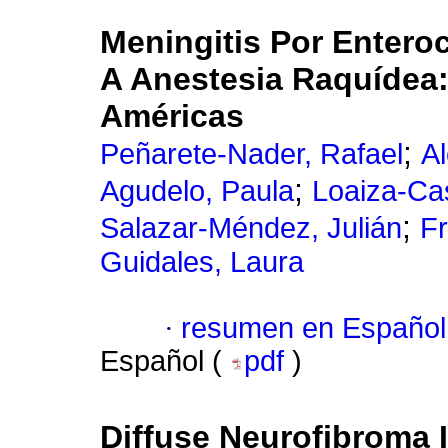
Meningitis Por Entero
A Anestesia Raquídea:
Américas
;
Peñarete-Nader, Rafael
A
;
Agudelo, Paula
Loaiza-Ca
;
Salazar-Méndez, Julián
F
Guidales, Laura
·
resumen en Español
Español (
pdf
)
Diffuse Neurofibroma 