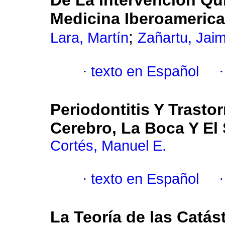
De La Intervención Qu
Medicina Iberoameric
;
Lara, Martín
Zañartu, Jai
·
texto en Español
Periodontitis Y Trasto
Cerebro, La Boca Y El
Cortés, Manuel E.
·
texto en Español
La Teoría de las Catás