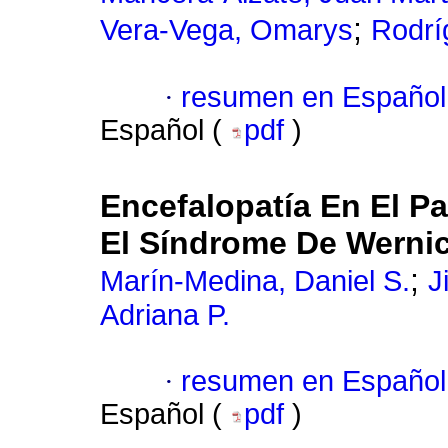
;
Vera-Vega, Omarys
Rodrí
·
resumen en Español
Español (
pdf
)
Encefalopatía En El Pa
El Síndrome De Werni
;
Marín-Medina, Daniel S.
J
Adriana P.
·
resumen en Español
Español (
pdf
)