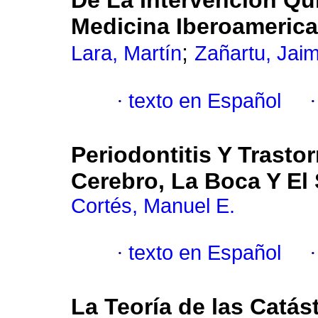
De La Intervención Qu
Medicina Iberoameric
;
Lara, Martín
Zañartu, Jai
·
texto en Español
Periodontitis Y Trasto
Cerebro, La Boca Y El
Cortés, Manuel E.
·
texto en Español
La Teoría de las Catás