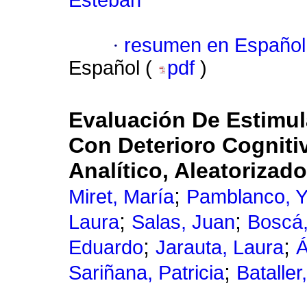
Esteban
·
resumen en Español
Español (
pdf
)
Evaluación De Estimul
Con Deterioro Cogniti
Analítico, Aleatorizad
;
Miret, María
Pamblanco, Y
;
;
Laura
Salas, Juan
Boscá,
;
;
Eduardo
Jarauta, Laura
Á
;
Sariñana, Patricia
Bataller