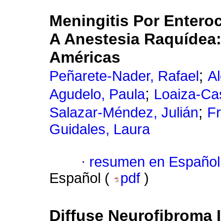
Meningitis Por Entero
A Anestesia Raquídea:
Américas
;
Peñarete-Nader, Rafael
A
;
Agudelo, Paula
Loaiza-Ca
;
Salazar-Méndez, Julián
F
Guidales, Laura
·
resumen en Español
Español (
pdf
)
Diffuse Neurofibroma 