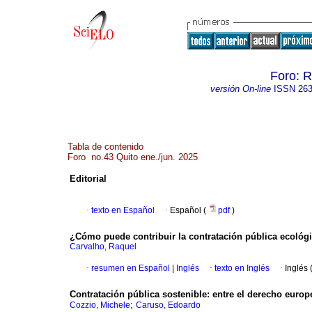
Foro: R
versión On-line
ISSN
263
Tabla de contenido
Foro no.43 Quito ene./jun. 2025
Editorial
·
texto en Español
·
Español (
pdf
)
¿Cómo puede contribuir la contratación pública ecológic
Carvalho, Raquel
·
resumen en Español
|
Inglés
·
texto en Inglés
·
Inglés 
Contratación pública sostenible: entre el derecho europ
;
Cozzio, Michele
Caruso, Edoardo