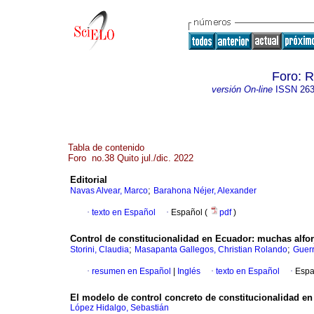
Foro: R
versión On-line
ISSN
263
Tabla de contenido
Foro no.38 Quito jul./dic. 2022
Editorial
;
Navas Alvear, Marco
Barahona Néjer, Alexander
·
texto en Español
·
Español (
pdf
)
Control de constitucionalidad en Ecuador: muchas alforj
;
;
Storini, Claudia
Masapanta Gallegos, Christian Rolando
Guerr
·
resumen en Español
|
Inglés
·
texto en Español
·
Espa
El modelo de control concreto de constitucionalidad en
López Hidalgo, Sebastián