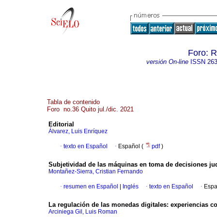
Foro: R
versión On-line
ISSN
263
Tabla de contenido
Foro no.36 Quito jul./dic. 2021
Editorial
Álvarez, Luis Enríquez
·
texto en Español
·
Español (
pdf
)
Subjetividad de las máquinas en toma de decisiones jud
Montañez-Sierra, Cristian Fernando
·
resumen en Español
|
Inglés
·
texto en Español
·
Espa
La regulación de las monedas digitales: experiencias c
Arciniega Gil, Luis Roman