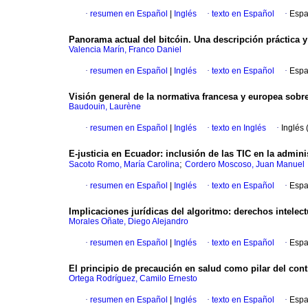
·
resumen en Español
|
Inglés
·
texto en Español
·
Espa
Panorama actual del bitcóin. Una descripción práctica 
Valencia Marín, Franco Daniel
·
resumen en Español
|
Inglés
·
texto en Español
·
Espa
Visión general de la normativa francesa y europea sobre
Baudouin, Laurène
·
resumen en Español
|
Inglés
·
texto en Inglés
·
Inglés 
E-justicia en Ecuador: inclusión de las TIC en la adminis
;
Sacoto Romo, María Carolina
Cordero Moscoso, Juan Manuel
·
resumen en Español
|
Inglés
·
texto en Español
·
Espa
Implicaciones jurídicas del algoritmo: derechos intelect
Morales Oñate, Diego Alejandro
·
resumen en Español
|
Inglés
·
texto en Español
·
Espa
El principio de precaución en salud como pilar del con
Ortega Rodríguez, Camilo Ernesto
·
resumen en Español
|
Inglés
·
texto en Español
·
Espa