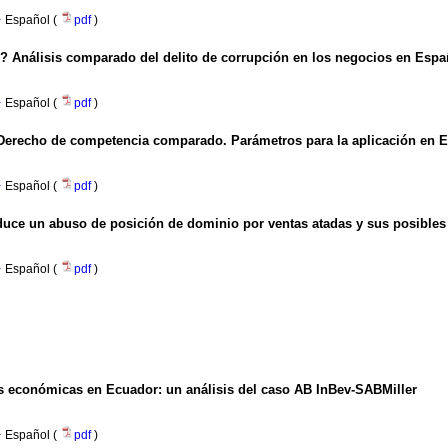
·
Español (
pdf
)
r? Análisis comparado del delito de corrupción en los negocios en Esp
·
Español (
pdf
)
 Derecho de competencia comparado. Parámetros para la aplicación en 
·
Español (
pdf
)
oduce un abuso de posición de dominio por ventas atadas y sus posibles 
·
Español (
pdf
)
s económicas en Ecuador: un análisis del caso AB InBev-SABMiller
·
Español (
pdf
)