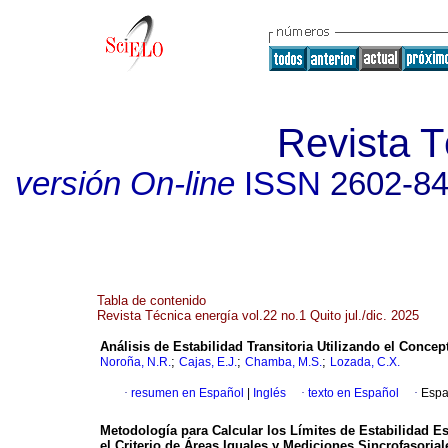
Revista T
versión On-line
ISSN
2602-8
Tabla de contenido
Revista Técnica energía vol.22 no.1 Quito jul./dic. 2025
Análisis de Estabilidad Transitoria Utilizando el Concep
;
;
;
Noroña, N.R.
Cajas, E.J.
Chamba, M.S.
Lozada, C.X.
·
resumen en Español
|
Inglés
·
texto en Español
·
Espa
Metodología para Calcular los Límites de Estabilidad E
el Criterio de Áreas Iguales y Mediciones Sincrofasorial