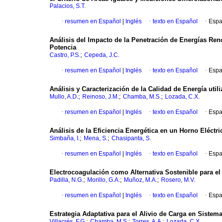
Palacios, S.T.
·
resumen en Español
|
Inglés
·
texto en Español
·
Espa
Análisis del Impacto de la Penetración de Energías Ren
Potencia
;
Castro, P.S.
Cepeda, J.C.
·
resumen en Español
|
Inglés
·
texto en Español
·
Espa
Análisis y Caracterización de la Calidad de Energía uti
;
;
;
Mullo, A.D.
Reinoso, J.M.
Chamba, M.S.
Lozada, C.X.
·
resumen en Español
|
Inglés
·
texto en Español
·
Espa
Análisis de la Eficiencia Energética en un Horno Eléct
;
;
Simbaña, I.
Mena, S.
Chasipanta, S.
·
resumen en Español
|
Inglés
·
texto en Español
·
Espa
Electrocoagulación como Alternativa Sostenible para el
;
;
;
Padilla, N.G.
Morillo, G.A.
Muñoz, M.A.
Rosero, M.V.
·
resumen en Español
|
Inglés
·
texto en Español
·
Espa
Estrategia Adaptativa para el Alivio de Carga en Sistem
;
;
;
Villacrés, F.G.
Chamba, M.S.
Torres, A.A.
Lozada, C.X.