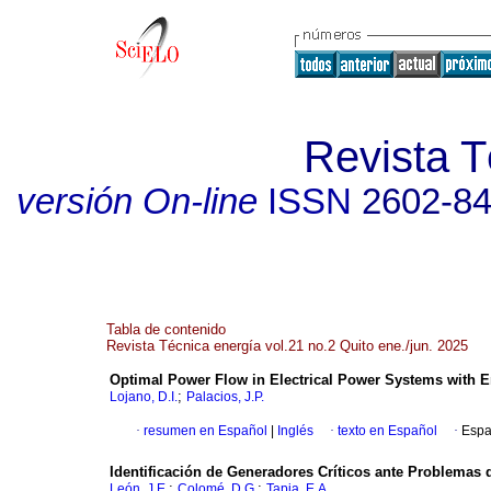
Revista T
versión On-line
ISSN
2602-8
Tabla de contenido
Revista Técnica energía vol.21 no.2 Quito ene./jun. 2025
Optimal Power Flow in Electrical Power Systems with 
;
Lojano, D.I.
Palacios, J.P.
·
resumen en Español
|
Inglés
·
texto en Español
·
Espa
Identificación de Generadores Críticos ante Problemas d
;
;
León, J.E.
Colomé, D.G.
Tapia, E.A.