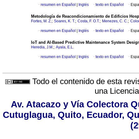
·
resumen en Español
|
Inglés
·
texto en Español
·
Espa
Metodología de Reacondicionamiento de Edificios Hospi
;
;
;
;
Fortes, M. Z.
Soares, K. T.
Costa, F. O.T.
Menezes, C. C.
Colom
·
resumen en Español
|
Inglés
·
texto en Español
·
Espa
IoT and AI-Based Predictive Maintenance System Desig
;
Heredia, J.M.
Ayala, E.L.
·
resumen en Español
|
Inglés
·
texto en Español
·
Espa
Todo el contenido de esta revi
una
Licenci
Av. Atacazo y Vía Colectora Q
Cutuglagua, Quito, Ecuador, Qui
(2