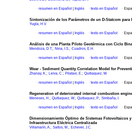
·
resumen en Español
|
Inglés
·
texto en Español
·
Espa
Sintonización de los Parámetros de un D-Statcom para l
Yugla, H.V.
·
resumen en Español
|
Inglés
·
texto en Español
·
Espa
Análisis de una Planta Piloto Geotérmica con Ciclo Bi
;
;
Mendoza, D.T.
Nina, I.S.
Cuadros, E.H.
·
resumen en Español
|
Inglés
·
texto en Español
·
Espa
Wear - Sediment Quantity Correlation Model for Prevent
;
;
;
Zhanay, K.
Leiva, C.
Pilataxi, E.
Quitiaquez, W.
·
resumen en Español
|
Inglés
·
texto en Español
·
Espa
Regeneration of deteriorated internal combustion engi
;
;
;
Meneses, H.
Quitiaquez, W.
Quitiaquez, P.
Simbaña, I.
·
resumen en Español
|
Inglés
·
texto en Español
·
Espa
Dimensionamiento Óptimo de Sistemas Fotovoltaicos y B
Infraestructura Eléctrica Centralizada
;
;
Villamarín, A.
Saltos, M.
Echever, J.C.