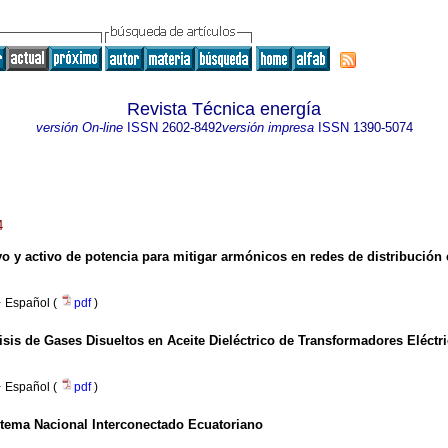
Revista Técnica energía
versión On-line
ISSN
2602-8492
versión impresa
ISSN
1390-5074
4
o y activo de potencia para mitigar armónicos en redes de distribución 
·
Español (
pdf
)
sis de Gases Disueltos en Aceite Dieléctrico de Transformadores Eléctri
·
Español (
pdf
)
stema Nacional Interconectado Ecuatoriano