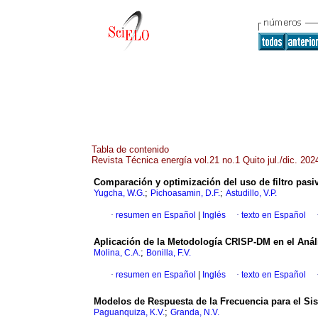
Tabla de contenido
Revista Técnica energía vol.21 no.1 Quito jul./dic. 202
Comparación y optimización del uso de filtro pasiv
;
;
Yugcha, W.G.
Pichoasamin, D.F.
Astudillo, V.P.
·
resumen en Español
|
Inglés
·
texto en Español
Aplicación de la Metodología CRISP-DM en el Análi
;
Molina, C.A.
Bonilla, F.V.
·
resumen en Español
|
Inglés
·
texto en Español
Modelos de Respuesta de la Frecuencia para el Si
;
Paguanquiza, K.V.
Granda, N.V.