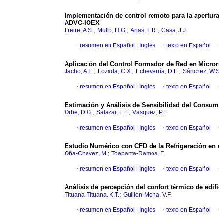
Implementación de control remoto para la apertura 
ADVC-IOEX
;
;
;
Freire, A.S.
Mullo, H.G.
Arias, F.R.
Casa, J.J.
·
resumen en Español
|
Inglés
·
texto en Español
Aplicación del Control Formador de Red en Micror
;
;
;
Jacho, A.E.
Lozada, C.X.
Echeverría, D.E.
Sánchez, W.S
·
resumen en Español
|
Inglés
·
texto en Español
Estimación y Análisis de Sensibilidad del Consum
;
;
Orbe, D.G.
Salazar, L.F.
Vásquez, P.F.
·
resumen en Español
|
Inglés
·
texto en Español
Estudio Numérico con CFD de la Refrigeración en 
;
Oña-Chavez, M.
Toapanta-Ramos, F.
·
resumen en Español
|
Inglés
·
texto en Español
Análisis de percepción del confort térmico de edif
;
Tituana-Tituana, K.T.
Guillén-Mena, V.F.
·
resumen en Español
|
Inglés
·
texto en Español