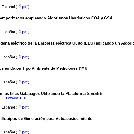
·
Español (
pdf
)
 Temporizados empleando Algoritmos Heurísticos COA y GSA
·
Español (
pdf
)
istema eléctrico de la Empresa eléctrica Quito (EEQ) aplicando un Algor
·
Español (
pdf
)
rios en Datos Tipo Ambiente de Mediciones PMU
·
Español (
pdf
)
 las Islas Galápagos Utilizando la Plataforma SimSEE
;
.E.
Lozada, C.X.
·
Español (
pdf
)
n Equipos de Generación para Autoabastecimiento
·
Español (
pdf
)