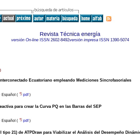
Revista Técnica energía
versión On-line
ISSN
2602-8492
versión impresa
ISSN
1390-5074
0
Interconectado Ecuatoriano empleando Mediciones Sincrofasoriales
·
Español (
pdf
)
eactiva para crear la Curva PQ en las Barras del SEP
·
Español (
pdf
)
I tipo 21) de ATPDraw para Viabilizar el Análisis del Desempeño Dinám