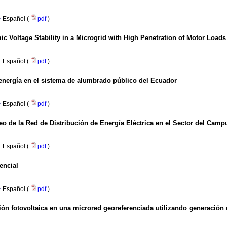
·
Español (
pdf
)
Voltage Stability in a Microgrid with High Penetration of Motor Loads
·
Español (
pdf
)
 energía en el sistema de alumbrado público del Ecuador
·
Español (
pdf
)
o de la Red de Distribución de Energía Eléctrica en el Sector del Campu
·
Español (
pdf
)
encial
·
Español (
pdf
)
n fotovoltaica en una microred georeferenciada utilizando generación