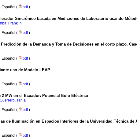
·
Español (
pdf
)
enerador Sincrónico basada en Mediciones de Laboratorio usando Métod
mba, Franklin
·
Español (
pdf
)
Predicción de la Demanda y Toma de Decisiones en el corto plazo. Caso
·
Español (
pdf
)
diante uso de Modelo LEAP
·
Español (
pdf
)
 2 MW en el Ecuador: Potencial Eolo-Eléctrico
Guerrero, Tania
·
Español (
pdf
)
as de Iluminación en Espacios Interiores de la Universidad Técnica de
·
Español (
pdf
)