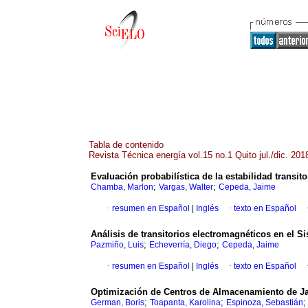
Tabla de contenido
Revista Técnica energía vol.15 no.1 Quito jul./dic. 201
Evaluación probabilística de la estabilidad transi
;
;
Chamba, Marlon
Vargas, Walter
Cepeda, Jaime
·
resumen en Español
|
Inglés
·
texto en Español
Análisis de transitorios electromagnéticos en el S
;
;
Pazmiño, Luis
Echeverría, Diego
Cepeda, Jaime
·
resumen en Español
|
Inglés
·
texto en Español
Optimización de Centros de Almacenamiento de J
;
;
German, Boris
Toapanta, Karolina
Espinoza, Sebastián