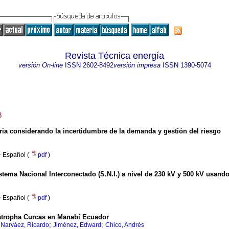
Revista Técnica energía
versión On-line
ISSN
2602-8492
versión impresa
ISSN
1390-5074
8
toria considerando la incertidumbre de la demanda y gestión del riesgo
·
Español (
pdf
)
istema Nacional Interconectado (S.N.I.) a nivel de 230 kV y 500 kV usan
·
Español (
pdf
)
atropha Curcas en Manabí Ecuador
;
;
;
Narváez, Ricardo
Jiménez, Edward
Chico, Andrés