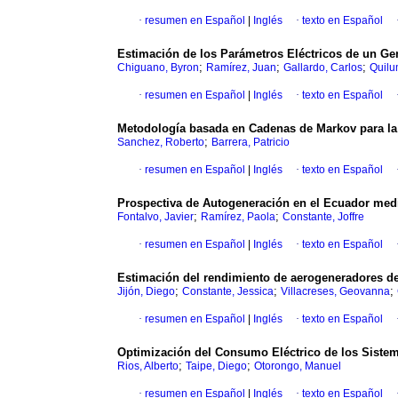
·
resumen en Español
|
Inglés
·
texto en Español
Estimación de los Parámetros Eléctricos de un G
;
;
;
Chiguano, Byron
Ramírez, Juan
Gallardo, Carlos
Quilu
·
resumen en Español
|
Inglés
·
texto en Español
Metodología basada en Cadenas de Markov para la 
;
Sanchez, Roberto
Barrera, Patricio
·
resumen en Español
|
Inglés
·
texto en Español
Prospectiva de Autogeneración en el Ecuador me
;
;
Fontalvo, Javier
Ramírez, Paola
Constante, Joffre
·
resumen en Español
|
Inglés
·
texto en Español
Estimación del rendimiento de aerogeneradores de
;
;
;
Jijón, Diego
Constante, Jessica
Villacreses, Geovanna
·
resumen en Español
|
Inglés
·
texto en Español
Optimización del Consumo Eléctrico de los Sistem
;
;
Rios, Alberto
Taipe, Diego
Otorongo, Manuel
·
resumen en Español
|
Inglés
·
texto en Español