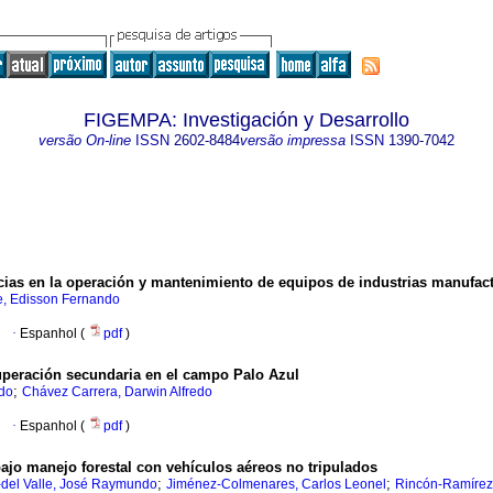
FIGEMPA: Investigación y Desarrollo
versão On-line
ISSN
2602-8484
versão impressa
ISSN
1390-7042
cias en la operación y mantenimiento de equipos de industrias manufact
e, Edisson Fernando
·
Espanhol (
pdf
)
cuperación secundaria en el campo Palo Azul
;
ndo
Chávez Carrera, Darwin Alfredo
·
Espanhol (
pdf
)
ajo manejo forestal con vehículos aéreos no tripulados
;
;
-del Valle, José Raymundo
Jiménez-Colmenares, Carlos Leonel
Rincón-Ramírez,