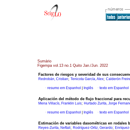
Sumário
Figempa vol.13 no.1 Quito Jan./Jun. 2022
Factores de riesgos y severidad de sus consecuen
;
;
Redrobán, Cristian
Tenicota García, Alex
Calderón Freir
·
resumo em Espanhol
|
Inglês
·
texto em Espanhol
Aplicación del método de flujo fraccional para re
;
Mena Villacís, Franklin Luis
Hurtado Zurita, Jorge Ferna
·
resumo em Espanhol
|
Inglês
·
texto em Espanhol
Estimación de variables dasométricas en rodales b
;
;
Reyes-Zurita, Neftali
Rodríguez-Ortiz, Gerardo
Enríquez