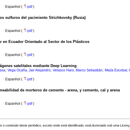
·
Espanhol (
pdf
)
os sulfuros del yacimiento Strizhkovsky (Rusia)
·
Espanhol (
pdf
)
 en Ecuador Orientado al Sector de los Plásticos
·
Espanhol (
pdf
)
ágenes satelitales mediante Deep Learning
;
;
;
ssa
Vega Ocaña, Jair Alejandro
Velasco Haro, Marco Sebastián
Mejía Escobar, 
·
Espanhol (
pdf
)
ermeabilidad de morteros de cemento - arena, y cemento, cal y arena
·
Espanhol (
pdf
)
o o conteúdo deste periódico, exceto onde está identificado, está licenciado sob uma
Licenç