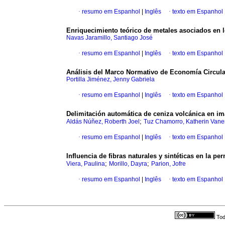
·
resumo em Espanhol
|
Inglês
·
texto em Espanhol
Enriquecimiento teórico de metales asociados en l
Navas Jaramillo, Santiago José
·
resumo em Espanhol
|
Inglês
·
texto em Espanhol
Análisis del Marco Normativo de Economía Circular
Portilla Jiménez, Jenny Gabriela
·
resumo em Espanhol
|
Inglês
·
texto em Espanhol
Delimitación automática de ceniza volcánica en im
;
Aldás Núñez, Roberth Joel
Tuz Chamorro, Katherin Vane
·
resumo em Espanhol
|
Inglês
·
texto em Espanhol
Influencia de fibras naturales y sintéticas en la p
;
;
Viera, Paulina
Morillo, Dayra
Parion, Jofre
·
resumo em Espanhol
|
Inglês
·
texto em Espanhol
Tod