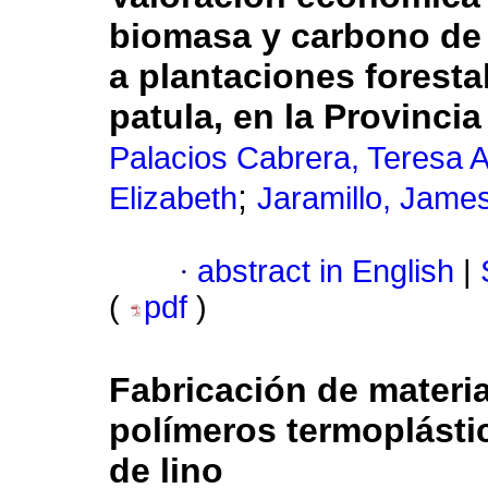
biomasa y carbono de 
a plantaciones foresta
patula, en la Provincia
Palacios Cabrera, Teresa A
;
Elizabeth
Jaramillo, Jame
·
abstract in English
|
(
pdf
)
Fabricación de materi
polímeros termoplásti
de lino