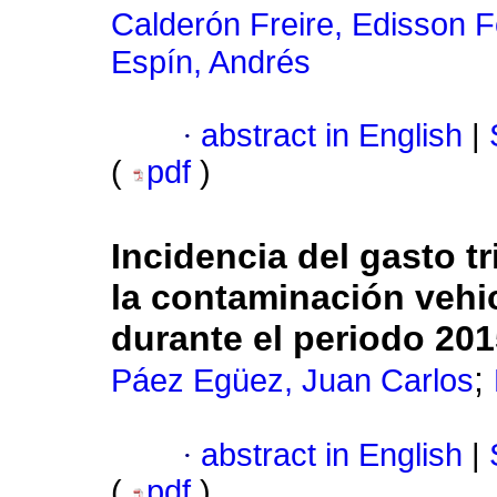
Calderón Freire, Edisson 
Espín, Andrés
·
abstract in English
|
(
pdf
)
Incidencia del gasto t
la contaminación vehic
durante el periodo 20
;
Páez Egüez, Juan Carlos
·
abstract in English
|
(
pdf
)