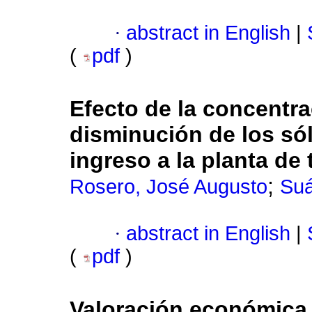
·
abstract in English
|
(
pdf
)
Efecto de la concentra
disminución de los só
ingreso a la planta de 
;
Rosero, José Augusto
Suá
·
abstract in English
|
(
pdf
)
Valoración económica 