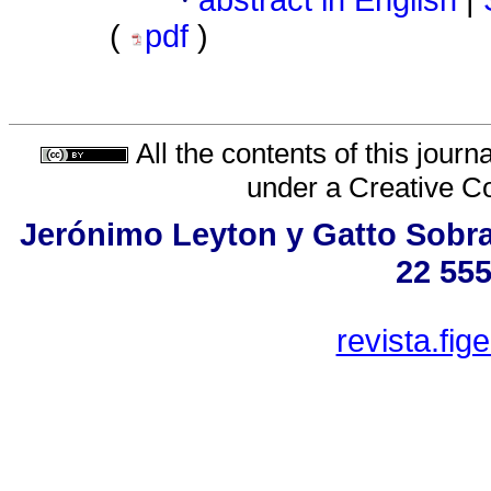
·
abstract in English
|
(
pdf
)
All the contents of this jour
under a
Creative C
Jerónimo Leyton y Gatto Sobral
22 555
revista.fi