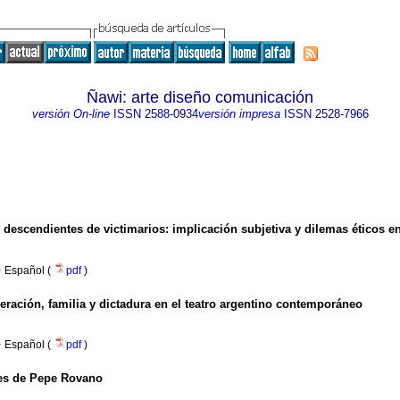
Ñawi: arte diseño comunicación
versión On-line
ISSN
2588-0934
versión impresa
ISSN
2528-7966
descendientes de victimarios: implicación subjetiva y dilemas éticos en 
·
Español (
pdf
)
ración, familia y dictadura en el teatro argentino contemporáneo
·
Español (
pdf
)
les de Pepe Rovano