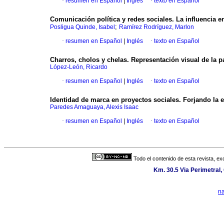
·
resumen en Español
|
Inglés
·
texto en Español
Comunicación política y redes sociales. La influencia 
;
Posligua Quinde, Isabel
Ramírez Rodríguez, Marlon
·
resumen en Español
|
Inglés
·
texto en Español
Charros, cholos y chelas. Representación visual de la p
López-León, Ricardo
·
resumen en Español
|
Inglés
·
texto en Español
Identidad de marca en proyectos sociales. Forjando la 
Paredes Amaguaya, Alexis Isaac
·
resumen en Español
|
Inglés
·
texto en Español
Todo el contenido de esta revista, ex
Km. 30.5 Via Perimetral
n