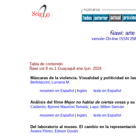
Ñawi: arte
versión On-line
ISSN
258
Tabla de contenido
Ñawi vol.8 no.1 Guayaquil ene./jun. 2024
Máscaras de la violencia. Visualidad y politicidad en l
Bertolaccini, Luciana M.
·
resumen en Español
|
Inglés
·
texto en Español
Análisis del filme
Mejor no hablar de ciertas cosas
y su 
;
Calderón, Byrone Mauricio Tomalá
Lapo, Milton Sancán
·
resumen en Español
|
Inglés
·
texto en Español
Del laboratorio al museo. El cambio en la representac
Ávalos Flórez, Édison Duván