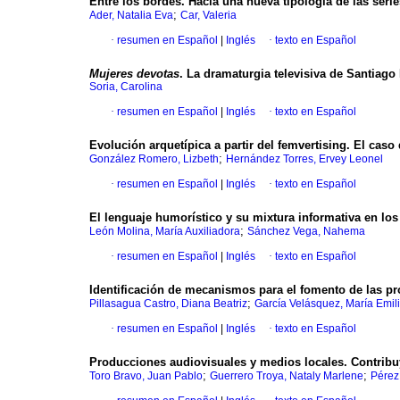
Entre los bordes. Hacia una nueva tipología de las serie
;
Ader, Natalia Eva
Car, Valeria
·
resumen en Español
|
Inglés
·
texto en Español
Mujeres devotas
. La dramaturgia televisiva de Santiago
Soria, Carolina
·
resumen en Español
|
Inglés
·
texto en Español
Evolución arquetípica a partir del femvertising. El caso
;
González Romero, Lizbeth
Hernández Torres, Ervey Leonel
·
resumen en Español
|
Inglés
·
texto en Español
El lenguaje humorístico y su mixtura informativa en lo
;
León Molina, María Auxiliadora
Sánchez Vega, Nahema
·
resumen en Español
|
Inglés
·
texto en Español
Identificación de mecanismos para el fomento de las p
;
Pillasagua Castro, Diana Beatriz
García Velásquez, María Emil
·
resumen en Español
|
Inglés
·
texto en Español
Producciones audiovisuales y medios locales. Contribuye
;
;
Toro Bravo, Juan Pablo
Guerrero Troya, Nataly Marlene
Pérez