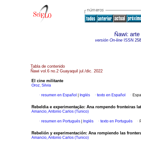
Ñawi: arte
versión On-line
ISSN
258
Tabla de contenido
Ñawi vol.6 no.2 Guayaquil jul./dic. 2022
El cine militante
Oroz, Silvia
·
resumen en Español
|
Inglés
·
texto en Español
·
Espa
Rebeldia e experimentação: Ana rompendo fronteiras l
Amancio, Antonio Carlos (Tunico)
·
resumen en Portugués
|
Inglés
·
texto en Portugués
·
Rebelión y experimentación: Ana rompiendo las fronter
Amancio, Antonio Carlos (Tunico)