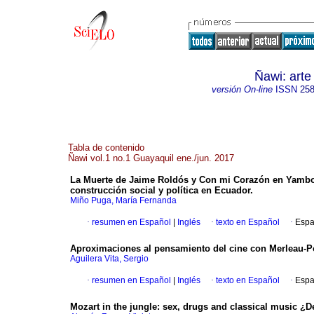
Ñawi: arte
versión On-line
ISSN
258
Tabla de contenido
Ñawi vol.1 no.1 Guayaquil ene./jun. 2017
La Muerte de Jaime Roldós y Con mi Corazón en Yambo.
construcción social y política en Ecuador.
Miño Puga, María Fernanda
·
resumen en Español
|
Inglés
·
texto en Español
·
Espa
Aproximaciones al pensamiento del cine con Merleau-P
Aguilera Vita, Sergio
·
resumen en Español
|
Inglés
·
texto en Español
·
Espa
Mozart in the jungle: sex, drugs and classical music ¿D