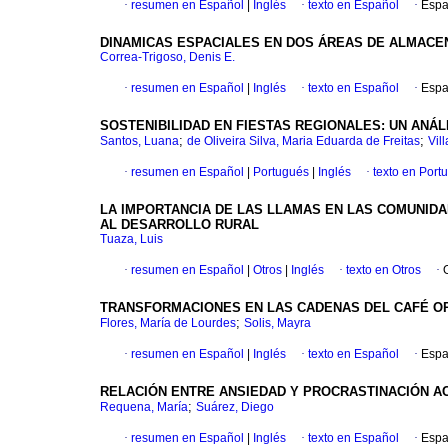
·
resumen en Español
|
Inglés
·
texto en Español
·
Espa
DINAMICAS ESPACIALES EN DOS ÁREAS DE ALMAC
Correa-Trigoso, Denis E.
·
resumen en Español
|
Inglés
·
texto en Español
·
Espa
SOSTENIBILIDAD EN FIESTAS REGIONALES: UN ANÁLI
;
;
Santos, Luana
de Oliveira Silva, Maria Eduarda de Freitas
Vil
·
resumen en Español
|
Portugués
|
Inglés
·
texto en Port
LA IMPORTANCIA DE LAS LLAMAS EN LAS COMUNIDA
AL DESARROLLO RURAL
Tuaza, Luis
·
resumen en Español
|
Otros
|
Inglés
·
texto en Otros
·
TRANSFORMACIONES EN LAS CADENAS DEL CAFÉ OR
;
Flores, María de Lourdes
Solis, Mayra
·
resumen en Español
|
Inglés
·
texto en Español
·
Espa
RELACIÓN ENTRE ANSIEDAD Y PROCRASTINACIÓN A
;
Requena, María
Suárez, Diego
·
resumen en Español
|
Inglés
·
texto en Español
·
Espa