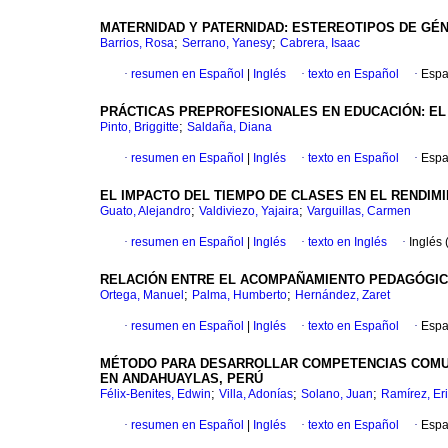
MATERNIDAD Y PATERNIDAD: ESTEREOTIPOS DE GÉN
;
;
Barrios, Rosa
Serrano, Yanesy
Cabrera, Isaac
·
resumen en Español
|
Inglés
·
texto en Español
·
Espa
PRÁCTICAS PREPROFESIONALES EN EDUCACIÓN: EL 
;
Pinto, Briggitte
Saldaña, Diana
·
resumen en Español
|
Inglés
·
texto en Español
·
Espa
EL IMPACTO DEL TIEMPO DE CLASES EN EL RENDI
;
;
Guato, Alejandro
Valdiviezo, Yajaira
Varguillas, Carmen
·
resumen en Español
|
Inglés
·
texto en Inglés
·
Inglés 
RELACIÓN ENTRE EL ACOMPAÑAMIENTO PEDAGÓGICO
;
;
Ortega, Manuel
Palma, Humberto
Hernández, Zaret
·
resumen en Español
|
Inglés
·
texto en Español
·
Espa
MÉTODO PARA DESARROLLAR COMPETENCIAS COMUNI
EN ANDAHUAYLAS, PERÚ
;
;
;
Félix-Benites, Edwin
Villa, Adonías
Solano, Juan
Ramírez, Er
·
resumen en Español
|
Inglés
·
texto en Español
·
Espa