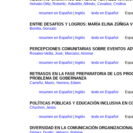
;
;
Arévalo-Ortiz, Roberto
Astudillo, Alfredo
Cevallos, Cristina
·
resumen en Español
|
Inglés
·
texto en Español
·
Espa
ENTRE DESAFÍOS Y LOGROS: MARÍA ELINA ZÚÑIGA 
Bonilla, Gonzalo
·
resumen en Español
|
Inglés
·
texto en Español
·
Espa
PERCEPCIONES COMUNITARIAS SOBRE EVENTOS ADV
;
Rosales-Veítia, José
Marcano, Arismar
·
resumen en Español
|
Inglés
·
texto en Español
·
Espa
RETRASOS EN LA FASE PREPARATORIA DE LOS PRO
PROBLEMA DE GOBERNANZA
;
Carreño, Mario
Herrera, Edwin
·
resumen en Español
|
Inglés
·
texto en Español
·
Espa
POLÍTICAS PÚBLICAS Y EDUCACIÓN INCLUSIVA EN 
Chuchon, Jesús
·
resumen en Español
|
Inglés
·
texto en Español
·
Espa
DIVERSIDAD EN LA COMUNICACIÓN ORGANIZACIONA
;
Gómez, Dustin
Velasco, Natalye