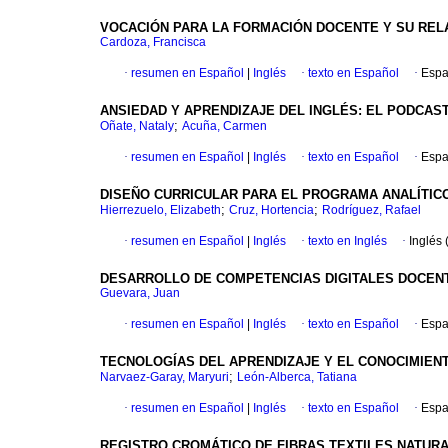
VOCACIÓN PARA LA FORMACIÓN DOCENTE Y SU RELA
Cardoza, Francisca
·
resumen en Español
|
Inglés
·
texto en Español
·
Espa
ANSIEDAD Y APRENDIZAJE DEL INGLÉS: EL PODCAS
;
Oñate, Nataly
Acuña, Carmen
·
resumen en Español
|
Inglés
·
texto en Español
·
Espa
DISEÑO CURRICULAR PARA EL PROGRAMA ANALÍTIC
;
;
Hierrezuelo, Elizabeth
Cruz, Hortencia
Rodríguez, Rafael
·
resumen en Español
|
Inglés
·
texto en Inglés
·
Inglés 
DESARROLLO DE COMPETENCIAS DIGITALES DOCEN
Guevara, Juan
·
resumen en Español
|
Inglés
·
texto en Español
·
Espa
TECNOLOGÍAS DEL APRENDIZAJE Y EL CONOCIMIENT
;
Narvaez-Garay, Maryuri
León-Alberca, Tatiana
·
resumen en Español
|
Inglés
·
texto en Español
·
Espa
REGISTRO CROMÁTICO DE FIBRAS TEXTILES NATURA