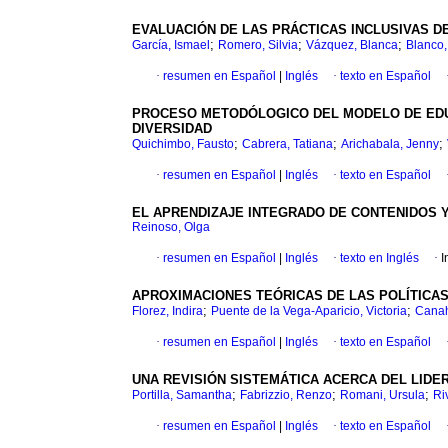
EVALUACIÓN DE LAS PRÁCTICAS INCLUSIVAS D
;
;
;
García, Ismael
Romero, Silvia
Vázquez, Blanca
Blanco,
·
resumen en Español
|
Inglés
·
texto en Español
PROCESO METODÓLOGICO DEL MODELO DE EDUC
DIVERSIDAD
;
;
;
Quichimbo, Fausto
Cabrera, Tatiana
Arichabala, Jenny
·
resumen en Español
|
Inglés
·
texto en Español
EL APRENDIZAJE INTEGRADO DE CONTENIDOS Y
Reinoso, Olga
·
resumen en Español
|
Inglés
·
texto en Inglés
·
I
APROXIMACIONES TEÓRICAS DE LAS POLÍTICA
;
;
Florez, Indira
Puente de la Vega-Aparicio, Victoria
Canah
·
resumen en Español
|
Inglés
·
texto en Español
UNA REVISIÓN SISTEMÁTICA ACERCA DEL LIDE
;
;
;
Portilla, Samantha
Fabrizzio, Renzo
Romani, Ursula
Ri
·
resumen en Español
|
Inglés
·
texto en Español