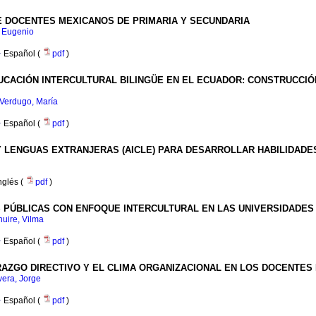
E DOCENTES MEXICANOS DE PRIMARIA Y SECUNDARIA
 Eugenio
·
Español (
pdf
)
ACIÓN INTERCULTURAL BILINGÜE EN EL ECUADOR: CONSTRUCCIÓN
Verdugo, María
·
Español (
pdf
)
 LENGUAS EXTRANJERAS (AICLE) PARA DESARROLLAR HABILIDADE
nglés (
pdf
)
S PÚBLICAS CON ENFOQUE INTERCULTURAL EN LAS UNIVERSIDADES
uire, Vilma
·
Español (
pdf
)
RAZGO DIRECTIVO Y EL CLIMA ORGANIZACIONAL EN LOS DOCENTE
vera, Jorge
·
Español (
pdf
)