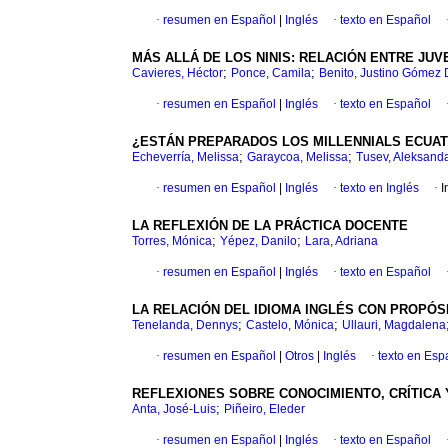
·
resumen en Español
|
Inglés
·
texto en Español
MÁS ALLÁ DE LOS NINIS: RELACIÓN ENTRE JUV
;
;
Cavieres, Héctor
Ponce, Camila
Benito, Justino Gómez
·
resumen en Español
|
Inglés
·
texto en Español
¿ESTÁN PREPARADOS LOS MILLENNIALS ECUAT
;
;
Echeverría, Melissa
Garaycoa, Melissa
Tusev, Aleksand
·
resumen en Español
|
Inglés
·
texto en Inglés
·
I
LA REFLEXIÓN DE LA PRÁCTICA DOCENTE
;
;
Torres, Mónica
Yépez, Danilo
Lara, Adriana
·
resumen en Español
|
Inglés
·
texto en Español
LA RELACIÓN DEL IDIOMA INGLÉS CON PROPÓS
;
;
Tenelanda, Dennys
Castelo, Mónica
Ullauri, Magdalena
·
resumen en Español
|
Otros
|
Inglés
·
texto en Esp
REFLEXIONES SOBRE CONOCIMIENTO, CRÍTICA
;
Anta, José-Luis
Piñeiro, Eleder
·
resumen en Español
|
Inglés
·
texto en Español