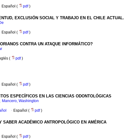
·
Español (
pdf
)
ENTUD, EXCLUSIÓN SOCIAL Y TRABAJO EN EL CHILE ACTUAL.
 De
·
Español (
pdf
)
ORIANOS CONTRA UN ATAQUE INFORMÁTICO?
ar
nglés (
pdf
)
·
Español (
pdf
)
ITOS ESPECÍFICOS EN LAS CIENCIAS ODONTOLÓGICAS
;
Mancero, Washington
añol
·
Español (
pdf
)
 Y SABER ACADÉMICO ANTROPOLÓGICO EN AMÉRICA
·
Español (
pdf
)