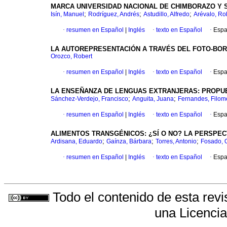
MARCA UNIVERSIDAD NACIONAL DE CHIMBORAZO Y 
;
;
;
Isín, Manuel
Rodríguez, Andrés
Astudillo, Alfredo
Arévalo, Ro
·
resumen en Español
|
Inglés
·
texto en Español
·
Espa
LA AUTOREPRESENTACIÓN A TRAVÉS DEL FOTO-BO
Orozco, Robert
·
resumen en Español
|
Inglés
·
texto en Español
·
Espa
LA ENSEÑANZA DE LENGUAS EXTRANJERAS: PROPU
;
;
Sánchez-Verdejo, Francisco
Anguita, Juana
Fernandes, Filo
·
resumen en Español
|
Inglés
·
texto en Español
·
Espa
ALIMENTOS TRANSGÉNICOS: ¿SÍ O NO? LA PERSPE
;
;
;
Ardisana, Eduardo
Gaínza, Bárbara
Torres, Antonio
Fosado, 
·
resumen en Español
|
Inglés
·
texto en Español
·
Espa
Todo el contenido de esta revi
una
Licenci