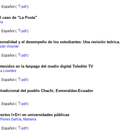
·
Español (
pdf
)
l caso de “La Posta”
ra
·
Español (
pdf
)
sonalidad y el desempeño de los estudiantes: Una revisión teórica.
ardo Vicente
·
Español (
pdf
)
ntenidos en la fanpage del medio digital Toledito TV
la Lourdes
·
Español (
pdf
)
o tradicional del pueblo Chachi, Esmeraldas-Ecuador
·
Español (
pdf
)
oyectos I+D+i en universidades públicas
;
Flores García, Mariana
·
Español (
pdf
)