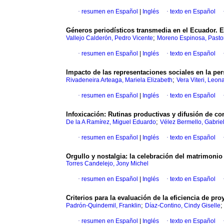
·
resumen en Español
|
Inglés
·
texto en Español
Géneros periodísticos transmedia en el Ecuador. E
;
Vallejo Calderón, Pedro Vicente
Moreno Espinosa, Pasto
·
resumen en Español
|
Inglés
·
texto en Español
Impacto de las representaciones sociales en la per
;
Rivadeneira Arteaga, Mariela Elizabeth
Vera Viteri, Leon
·
resumen en Español
|
Inglés
·
texto en Español
Infoxicación: Rutinas productivas y difusión de co
;
De la A Ramírez, Miguel Eduardo
Vélez Bermello, Gabrie
·
resumen en Español
|
Inglés
·
texto en Español
Orgullo y nostalgia: la celebración del matrimoni
Torres Candelejo, Jony Michel
·
resumen en Español
|
Inglés
·
texto en Español
Criterios para la evaluación de la eficiencia de pr
;
Padrón-Quindemil, Franklin
Díaz-Contino, Cindy Giselle
·
resumen en Español
|
Inglés
·
texto en Español