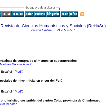
Revista de Ciencias Humanísticas y Sociales (ReHuSo)
versión On-line
ISSN
2550-6587
 prácticas de compra de alimentos en supermercados
Martínez Moreno, Alma G.
·
Español (
pdf
)
ciales del nivel inicial en el sur del Perú
·
Español (
pdf
)
rrollo turístico sostenible, del cantón Colta, provincia de Chimborazo
íctor Medardo