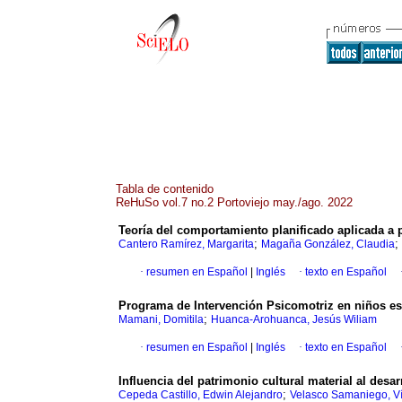
Tabla de contenido
ReHuSo vol.7 no.2 Portoviejo may./ago. 2022
Teoría del comportamiento planificado aplicada a
;
;
Cantero Ramírez, Margarita
Magaña González, Claudia
·
resumen en Español
|
Inglés
·
texto en Español
Programa de Intervención Psicomotriz en niños espe
;
Mamani, Domitila
Huanca-Arohuanca, Jesús Wiliam
·
resumen en Español
|
Inglés
·
texto en Español
Influencia del patrimonio cultural material al desa
;
Cepeda Castillo, Edwin Alejandro
Velasco Samaniego, V